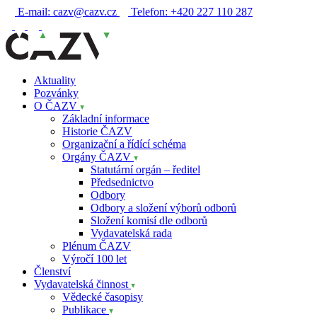
E-mail:
cazv@cazv.cz
Telefon:
+420 227 110 287
Aktuality
Pozvánky
O ČAZV
Základní informace
Historie ČAZV
Organizační a řídící schéma
Orgány ČAZV
Statutární orgán – ředitel
Předsednictvo
Odbory
Odbory a složení výborů odborů
Složení komisí dle odborů
Vydavatelská rada
Plénum ČAZV
Výročí 100 let
Členství
Vydavatelská činnost
Vědecké časopisy
Publikace