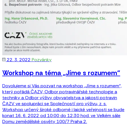
22. 3. 2022
Pozvánky
Workshop na téma „Jíme s rozumem“
Dovolujeme si Vás pozvat na workshop „Jíme s rozumem“,
který pořádá ČAZV, Odbor potravinářské technologie a
techniky a Odbor výživy obyvatelstva a jakosti potravin
ČAZV ve spolupráci se Společností pro výživu, z. s.
Workshop určený široké odborné i laické veřejnosti se bude
konat 16. 6. 2022 od 10:00 do 12:30 hod. ve Velkém sále
Domu zemědělské osvěty 100/7 Praha 2.