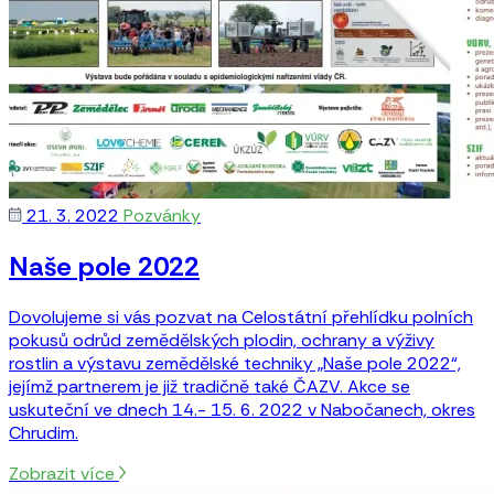
21. 3. 2022
Pozvánky
Naše pole 2022
Dovolujeme si vás pozvat na Celostátní přehlídku polních
pokusů odrůd zemědělských plodin, ochrany a výživy
rostlin a výstavu zemědělské techniky „Naše pole 2022“,
jejímž partnerem je již tradičně také ČAZV. Akce se
uskuteční ve dnech 14.- 15. 6. 2022 v Nabočanech, okres
Chrudim.
Zobrazit více