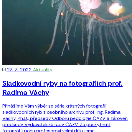
23. 3. 2022
Aktuality
Sladkovodní ryby na fotografiích prof.
Radima Váchy
Přinášíme Vám výběr ze série krásných fotografií
sladkovodních ryb z osobního archivu prof. Ing. Radima
Váchy, Ph.D., předsedy Odboru pedologie ČAZV a zároveň
předsedy Vydavatelské rady ČAZV. Za poskytnutí
fotografií panu profesorovi velmi děkujeme.