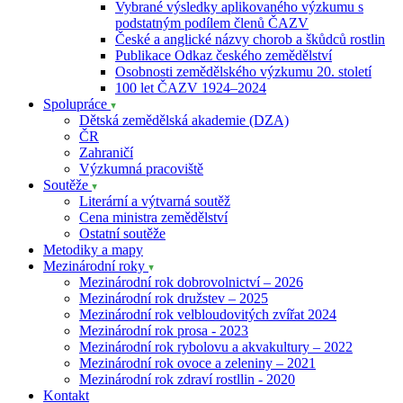
Vybrané výsledky aplikovaného výzkumu s
podstatným podílem členů ČAZV
České a anglické názvy chorob a škůdců rostlin
Publikace Odkaz českého zemědělství
Osobnosti zemědělského výzkumu 20. století
100 let ČAZV 1924–2024
Spolupráce
Dětská zemědělská akademie (DZA)
ČR
Zahraničí
Výzkumná pracoviště
Soutěže
Literární a výtvarná soutěž
Cena ministra zemědělství
Ostatní soutěže
Metodiky a mapy
Mezinárodní roky
Mezinárodní rok dobrovolnictví – 2026
Mezinárodní rok družstev – 2025
Mezinárodní rok velbloudovitých zvířat 2024
Mezinárodní rok prosa - 2023
Mezinárodní rok rybolovu a akvakultury – 2022
Mezinárodní rok ovoce a zeleniny – 2021
Mezinárodní rok zdraví rostllin - 2020
Kontakt