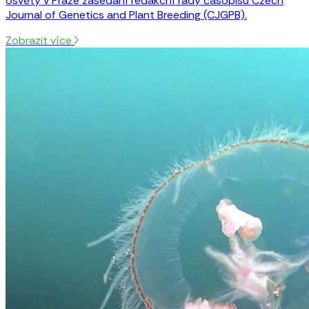
osvěty v Praze zasedání redakční rady časopisu Czech
Journal of Genetics and Plant Breeding (CJGPB).
Zobrazit více