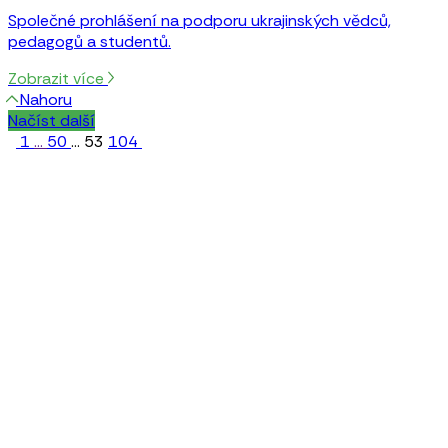
Společné prohlášení na podporu ukrajinských vědců,
pedagogů a studentů.
Zobrazit více
Nahoru
Načíst další
1
…
50
...
53
104