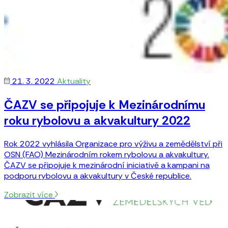
21. 3. 2022
Aktuality
ČAZV se připojuje k Mezinárodnímu
roku rybolovu a akvakultury 2022
Rok 2022 vyhlásila Organizace pro výživu a zemědělství při
OSN (FAO) Mezinárodním rokem rybolovu a akvakultury.
ČAZV se připojuje k mezinárodní iniciativě a kampani na
podporu rybolovu a akvakultury v České republice.
Zobrazit více