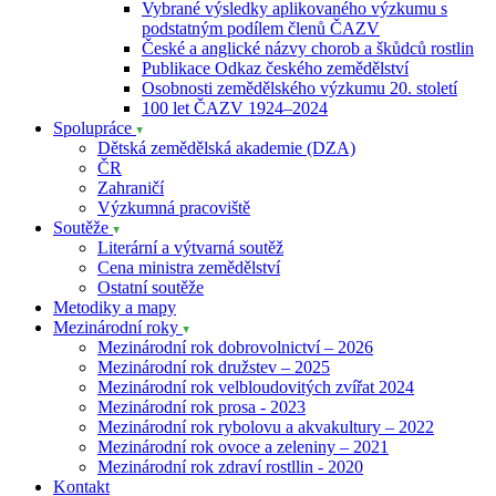
Vybrané výsledky aplikovaného výzkumu s
podstatným podílem členů ČAZV
České a anglické názvy chorob a škůdců rostlin
Publikace Odkaz českého zemědělství
Osobnosti zemědělského výzkumu 20. století
100 let ČAZV 1924–2024
Spolupráce
Dětská zemědělská akademie (DZA)
ČR
Zahraničí
Výzkumná pracoviště
Soutěže
Literární a výtvarná soutěž
Cena ministra zemědělství
Ostatní soutěže
Metodiky a mapy
Mezinárodní roky
Mezinárodní rok dobrovolnictví – 2026
Mezinárodní rok družstev – 2025
Mezinárodní rok velbloudovitých zvířat 2024
Mezinárodní rok prosa - 2023
Mezinárodní rok rybolovu a akvakultury – 2022
Mezinárodní rok ovoce a zeleniny – 2021
Mezinárodní rok zdraví rostllin - 2020
Kontakt