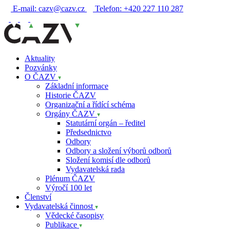
E-mail:
cazv@cazv.cz
Telefon:
+420 227 110 287
Aktuality
Pozvánky
O ČAZV
Základní informace
Historie ČAZV
Organizační a řídící schéma
Orgány ČAZV
Statutární orgán – ředitel
Předsednictvo
Odbory
Odbory a složení výborů odborů
Složení komisí dle odborů
Vydavatelská rada
Plénum ČAZV
Výročí 100 let
Členství
Vydavatelská činnost
Vědecké časopisy
Publikace