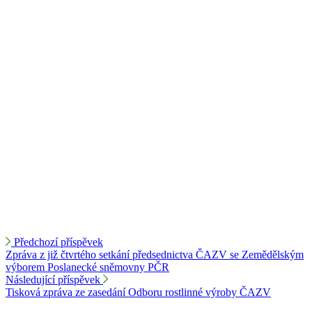
Předchozí příspěvek
Zpráva z již čtvrtého setkání předsednictva ČAZV se Zemědělským
výborem Poslanecké sněmovny PČR
Následující příspěvek
Tisková zpráva ze zasedání Odboru rostlinné výroby ČAZV