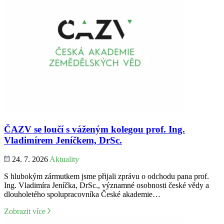
ČAZV se loučí s váženým kolegou prof. Ing.
Vladimírem Jeníčkem, DrSc.
24. 7. 2026
Aktuality
S hlubokým zármutkem jsme přijali zprávu o odchodu pana prof.
Ing. Vladimíra Jeníčka, DrSc., významné osobnosti české vědy a
dlouholetého spolupracovníka České akademie…
Zobrazit více