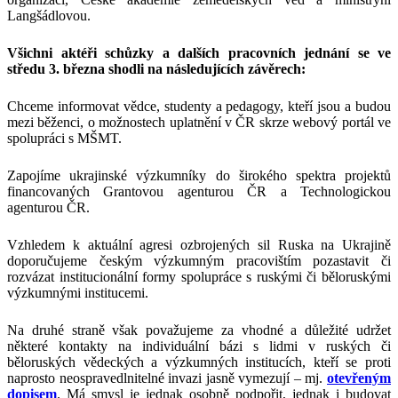
Langšádlovou.
Všichni aktéři schůzky a dalších pracovních jednání se ve
středu 3. března shodli na následujících závěrech:
Chceme informovat vědce, studenty a pedagogy, kteří jsou a budou
mezi běženci, o možnostech uplatnění v ČR skrze webový portál ve
spolupráci s MŠMT.
Zapojíme ukrajinské výzkumníky do širokého spektra projektů
financovaných Grantovou agenturou ČR a Technologickou
agenturou ČR.
Vzhledem k aktuální agresi ozbrojených sil Ruska na Ukrajině
doporučujeme českým výzkumným pracovištím pozastavit či
rozvázat institucionální formy spolupráce s ruskými či běloruskými
výzkumnými institucemi.
Na druhé straně však považujeme za vhodné a důležité udržet
některé kontakty na individuální bázi s lidmi v ruských či
běloruských vědeckých a výzkumných institucích, kteří se proti
naprosto neospravedlnitelné invazi jasně vymezují – mj.
otevřeným
dopisem
. Má smysl je jednak osobně podpořit, jednak i budovat