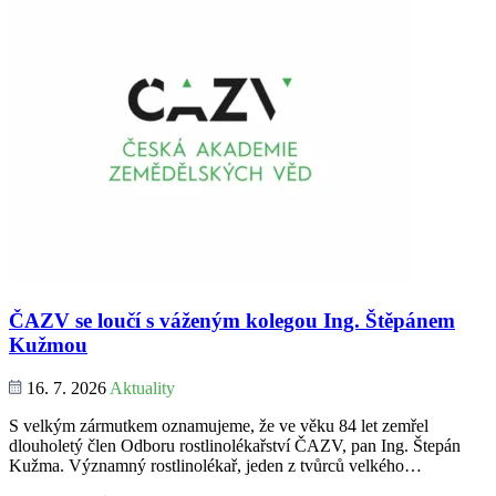
ČAZV se loučí s váženým kolegou Ing. Štěpánem
Kužmou
16. 7. 2026
Aktuality
S velkým zármutkem oznamujeme, že ve věku 84 let zemřel
dlouholetý člen Odboru rostlinolékařství ČAZV, pan Ing. Štepán
Kužma. Významný rostlinolékař, jeden z tvůrců velkého…