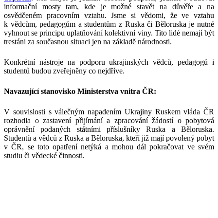
informační mosty tam, kde je možné stavět na důvěře a na
osvědčeném pracovním vztahu. Jsme si vědomi, že ve vztahu
k vědcům, pedagogům a studentům z Ruska či Běloruska je nutné
vyhnout se principu uplatňování kolektivní viny. Tito lidé nemají být
trestáni za současnou situaci jen na základě národnosti.
Konkrétní nástroje na podporu ukrajinských vědců, pedagogů i
studentů budou zveřejněny co nejdříve.
Navazující stanovisko Ministerstva vnitra ČR:
V souvislosti s válečným napadením Ukrajiny Ruskem vláda ČR
rozhodla o zastavení přijímání a zpracování žádostí o pobytová
oprávnění podaných státními příslušníky Ruska a Běloruska.
Studentů a vědců z Ruska a Běloruska, kteří již mají povolený pobyt
v ČR, se toto opatření netýká a mohou dál pokračovat ve svém
studiu či vědecké činnosti.