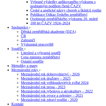
Vybrané výsledky aplikovaného výzkumu s
podstatným podílem členů ČAZV
České a anglické názvy chorob a škůdců rostlin
Publikace Odkaz českého zemědělství
Osobnosti zemědělského výzkumu 20. století
100 let ČAZV 1924–2024
Spolupráce
Dětská zemědělská akademie (DZA)
ČR
Zahraničí
Výzkumná pracoviště
Soutěže
Literární a výtvarná soutěž
Cena ministra zemědělství
Ostatní soutěže
Metodiky a mapy
Mezinárodní roky
Mezinárodní rok dobrovolnictví – 2026
Mezinárodní rok družstev – 2025
Mezinárodní rok velbloudovitých zvířat 2024
Mezinárodní rok prosa - 2023
Mezinárodní rok rybolovu a akvakultury – 2022
Mezinárodní rok ovoce a zeleniny – 2021
Mezinárodní rok zdraví rostllin - 2020
Kontakt