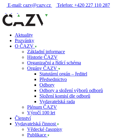
E-mail:
cazv@cazv.cz
Telefon:
+420 227 110 287
Aktuality
Pozvánky
O ČAZV
Základní informace
Historie ČAZV
Organizační a řídící schéma
Orgány ČAZV
Statutární orgán – ředitel
Předsednictvo
Odbory
Odbory a složení výborů odborů
Složení komisí dle odborů
Vydavatelská rada
Plénum ČAZV
Výročí 100 let
Členství
Vydavatelská činnost
Vědecké časopisy
Publikace