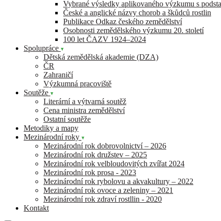
Vybrané výsledky aplikovaného výzkumu s pods
České a anglické názvy chorob a škůdců rostlin
Publikace Odkaz českého zemědělství
Osobnosti zemědělského výzkumu 20. století
100 let ČAZV 1924–2024
Spolupráce
Dětská zemědělská akademie (DZA)
ČR
Zahraničí
Výzkumná pracoviště
Soutěže
Literární a výtvarná soutěž
Cena ministra zemědělství
Ostatní soutěže
Metodiky a mapy
Mezinárodní roky
Mezinárodní rok dobrovolnictví – 2026
Mezinárodní rok družstev – 2025
Mezinárodní rok velbloudovitých zvířat 2024
Mezinárodní rok prosa - 2023
Mezinárodní rok rybolovu a akvakultury – 2022
Mezinárodní rok ovoce a zeleniny – 2021
Mezinárodní rok zdraví rostllin - 2020
Kontakt