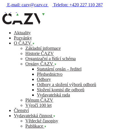
E-mail:
cazv@cazv.cz
Telefon:
+420 227 110 287
Aktuality
Pozvánky
O ČAZV
Základní informace
Historie ČAZV
Organizační a řídící schéma
Orgány ČAZV
Statutární orgán – ředitel
Předsednictvo
Odbory
Odbory a složení výborů odborů
Složení komisí dle odborů
Vydavatelská rada
Plénum ČAZV
Výročí 100 let
Členství
Vydavatelská činnost
Vědecké časopisy
Publikace