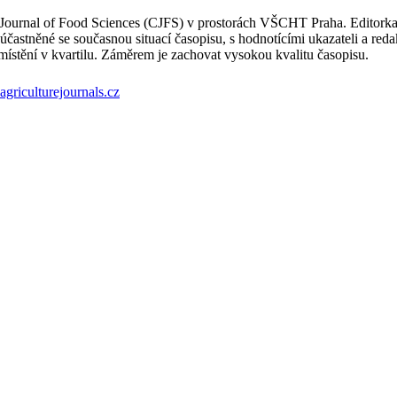
Journal of Food Sciences (CJFS) v prostorách VŠCHT Praha. Editorka 
častněné se současnou situací časopisu, s hodnotícími ukazateli a red
umístění v kvartilu. Záměrem je zachovat vysokou kvalitu časopisu.
agriculturejournals.cz