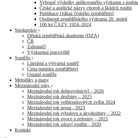
Vybrané výsledky aplikovaného výzkumu s pods
České a anglické názvy chorob a škůdců rostlin
Publikace Odkaz českého zemědělství
Osobnosti zemědělského výzkumu 20. století
100 let ČAZV 1924–2024
Spolupráce
Dětská zemědělská akademie (DZA)
ČR
Zahraničí
Výzkumná pracoviště
Soutěže
Literární a výtvarná soutěž
Cena ministra zemědělství
Ostatní soutěže
Metodiky a mapy
Mezinárodní roky
Mezinárodní rok dobrovolnictví – 2026
Mezinárodní rok družstev – 2025
Mezinárodní rok velbloudovitých zvířat 2024
Mezinárodní rok prosa - 2023
Mezinárodní rok rybolovu a akvakultury – 2022
Mezinárodní rok ovoce a zeleniny – 2021
Mezinárodní rok zdraví rostllin - 2020
Kontakt