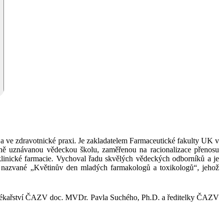
 a ve zdravotnické praxi. Je zakladatelem Farmaceutické fakulty UK v
dně uznávanou vědeckou školu, zaměřenou na racionalizace přenosu
klinické farmacie. Vychoval řadu skvělých vědeckých odborníků a je
um nazvané „Květinův den mladých farmakologů a toxikologů“, jehož
ho lékařství ČAZV doc. MVDr. Pavla Suchého, Ph.D. a ředitelky ČAZV