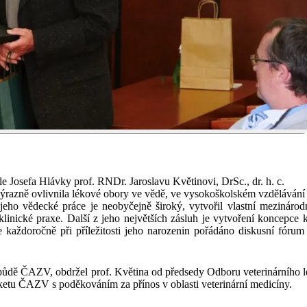
e Josefa Hlávky prof. RNDr. Jaroslavu Květinovi, DrSc., dr. h. c.
í výrazně ovlivnila lékové obory ve vědě, ve vysokoškolském vzdělávání
jeho vědecké práce je neobyčejně široký, vytvořil vlastní mezináro
inické praxe. Další z jeho největších zásluh je vytvoření koncepce 
 každoročně při příležitosti jeho narozenin pořádáno diskusní fór
0 na půdě ČAZV, obdržel prof. Květina od předsedy Odboru veterinární
etu ČAZV s poděkováním za přínos v oblasti veterinární medicíny.