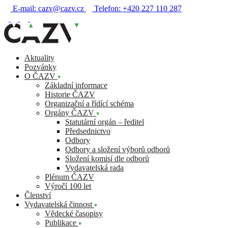
E-mail:
cazv@cazv.cz
Telefon:
+420 227 110 287
Aktuality
Pozvánky
O ČAZV
Základní informace
Historie ČAZV
Organizační a řídící schéma
Orgány ČAZV
Statutární orgán – ředitel
Předsednictvo
Odbory
Odbory a složení výborů odborů
Složení komisí dle odborů
Vydavatelská rada
Plénum ČAZV
Výročí 100 let
Členství
Vydavatelská činnost
Vědecké časopisy
Publikace