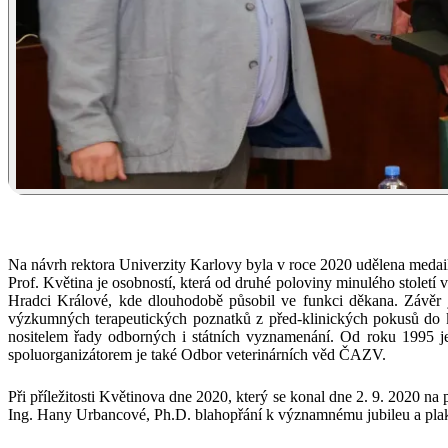
Na návrh rektora Univerzity Karlovy byla v roce 2020 udělena medail
Prof. Květina je osobností, která od druhé poloviny minulého stolet
Hradci Králové, kde dlouhodobě působil ve funkci děkana. Závěr 
výzkumných terapeutických poznatků z před-klinických pokusů do kl
nositelem řady odborných i státních vyznamenání. Od roku 1995 je
spoluorganizátorem je také Odbor veterinárních věd ČAZV.
Při příležitosti Květinova dne 2020, který se konal dne 2. 9. 202
Ing. Hany Urbancové, Ph.D. blahopřání k významnému jubileu a plak