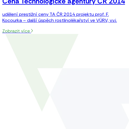
Cena Technologické agentury ČR 2014
udělení prestižní ceny TA ČR 2014 projektu prof. F.
Kocourka – další úspěch rostlinolékařství ve VÚRV, v.v.i.
Zobrazit více