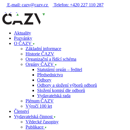
E-mail:
cazv@cazv.cz
Telefon:
+420 227 110 287
Aktuality
Pozvánky
O ČAZV
Základní informace
Historie ČAZV
Organizační a řídící schéma
Orgány ČAZV
Statutární orgán – ředitel
Předsednictvo
Odbory
Odbory a složení výborů odborů
Složení komisí dle odborů
Vydavatelská rada
Plénum ČAZV
Výročí 100 let
Členství
Vydavatelská činnost
Vědecké časopisy
Publikace