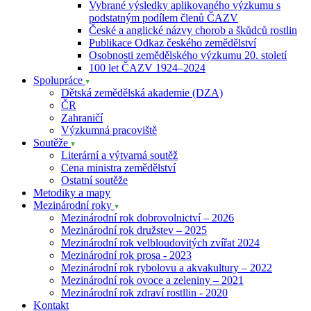
Vybrané výsledky aplikovaného výzkumu s
podstatným podílem členů ČAZV
České a anglické názvy chorob a škůdců rostlin
Publikace Odkaz českého zemědělství
Osobnosti zemědělského výzkumu 20. století
100 let ČAZV 1924–2024
Spolupráce
Dětská zemědělská akademie (DZA)
ČR
Zahraničí
Výzkumná pracoviště
Soutěže
Literární a výtvarná soutěž
Cena ministra zemědělství
Ostatní soutěže
Metodiky a mapy
Mezinárodní roky
Mezinárodní rok dobrovolnictví – 2026
Mezinárodní rok družstev – 2025
Mezinárodní rok velbloudovitých zvířat 2024
Mezinárodní rok prosa - 2023
Mezinárodní rok rybolovu a akvakultury – 2022
Mezinárodní rok ovoce a zeleniny – 2021
Mezinárodní rok zdraví rostllin - 2020
Kontakt