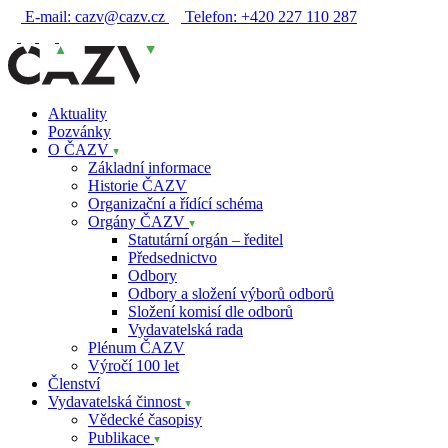
E-mail:
cazv@cazv.cz
Telefon:
+420 227 110 287
Aktuality
Pozvánky
O ČAZV
Základní informace
Historie ČAZV
Organizační a řídící schéma
Orgány ČAZV
Statutární orgán – ředitel
Předsednictvo
Odbory
Odbory a složení výborů odborů
Složení komisí dle odborů
Vydavatelská rada
Plénum ČAZV
Výročí 100 let
Členství
Vydavatelská činnost
Vědecké časopisy
Publikace