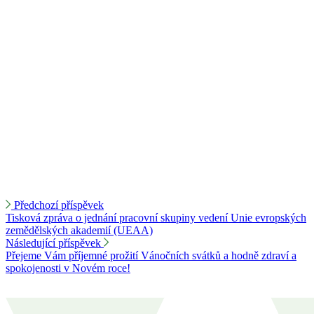
Předchozí příspěvek
Tisková zpráva o jednání pracovní skupiny vedení Unie evropských
zemědělských akademií (UEAA)
Následující příspěvek
Přejeme Vám příjemné prožití Vánočních svátků a hodně zdraví a
spokojenosti v Novém roce!