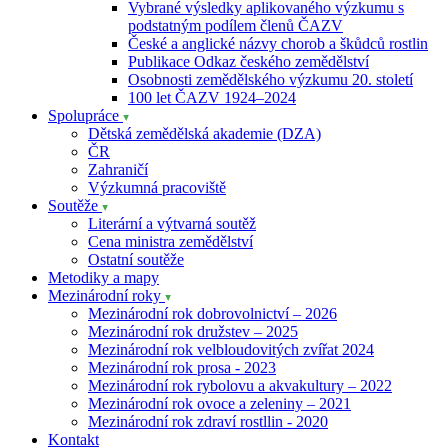
Vybrané výsledky aplikovaného výzkumu s
podstatným podílem členů ČAZV
České a anglické názvy chorob a škůdců rostlin
Publikace Odkaz českého zemědělství
Osobnosti zemědělského výzkumu 20. století
100 let ČAZV 1924–2024
Spolupráce
Dětská zemědělská akademie (DZA)
ČR
Zahraničí
Výzkumná pracoviště
Soutěže
Literární a výtvarná soutěž
Cena ministra zemědělství
Ostatní soutěže
Metodiky a mapy
Mezinárodní roky
Mezinárodní rok dobrovolnictví – 2026
Mezinárodní rok družstev – 2025
Mezinárodní rok velbloudovitých zvířat 2024
Mezinárodní rok prosa - 2023
Mezinárodní rok rybolovu a akvakultury – 2022
Mezinárodní rok ovoce a zeleniny – 2021
Mezinárodní rok zdraví rostllin - 2020
Kontakt