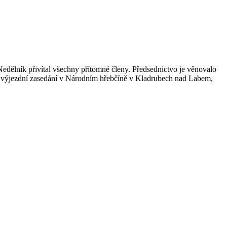
ělník přivítal všechny přítomné členy. Předsednictvo je věnovalo
, výjezdní zasedání v Národním hřebčíně v Kladrubech nad Labem,