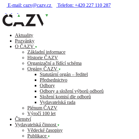
E-mail:
cazv@cazv.cz
Telefon:
+420 227 110 287
Aktuality
Pozvánky
O ČAZV
Základní informace
Historie ČAZV
Organizační a řídící schéma
Orgány ČAZV
Statutární orgán – ředitel
Předsednictvo
Odbory
Odbory a složení výborů odborů
Složení komisí dle odborů
Vydavatelská rada
Plénum ČAZV
Výročí 100 let
Členství
Vydavatelská činnost
Vědecké časopisy
Publikace