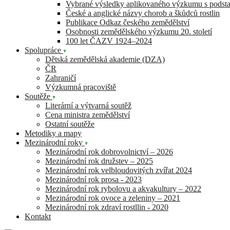
Vybrané výsledky aplikovaného výzkumu s pods
České a anglické názvy chorob a škůdců rostlin
Publikace Odkaz českého zemědělství
Osobnosti zemědělského výzkumu 20. století
100 let ČAZV 1924–2024
Spolupráce
Dětská zemědělská akademie (DZA)
ČR
Zahraničí
Výzkumná pracoviště
Soutěže
Literární a výtvarná soutěž
Cena ministra zemědělství
Ostatní soutěže
Metodiky a mapy
Mezinárodní roky
Mezinárodní rok dobrovolnictví – 2026
Mezinárodní rok družstev – 2025
Mezinárodní rok velbloudovitých zvířat 2024
Mezinárodní rok prosa - 2023
Mezinárodní rok rybolovu a akvakultury – 2022
Mezinárodní rok ovoce a zeleniny – 2021
Mezinárodní rok zdraví rostllin - 2020
Kontakt