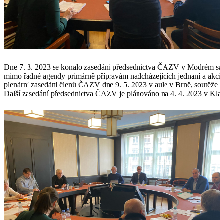
Dne 7. 3. 2023 se konalo zasedání předsednictva ČAZV v Modrém sal
mimo řádné agendy primárně přípravám nadcházejících jednání a akc
plenární zasedání členů ČAZV dne 9. 5. 2023 v aule v Brně, soutěže 
Další zasedání předsednictva ČAZV je plánováno na 4. 4. 2023 v K