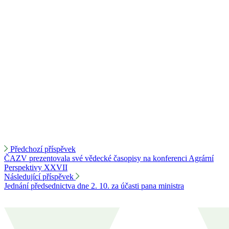
Předchozí příspěvek
ČAZV prezentovala své vědecké časopisy na konferenci Agrární
Perspektivy XXVII
Následující příspěvek
Jednání předsednictva dne 2. 10. za účasti pana ministra