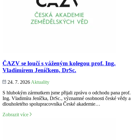
ČAZV se loučí s váženým kolegou prof. Ing.
Vladimírem Jeníčkem, DrSc.
24. 7. 2026
Aktuality
S hlubokým zármutkem jsme přijali zprávu o odchodu pana prof.
Ing. Vladimíra Jeníčka, DrSc., významné osobnosti české vědy a
dlouholetého spolupracovníka České akademie…
Zobrazit více