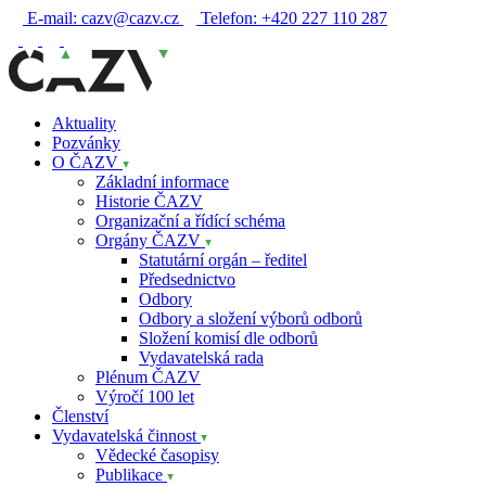
E-mail:
cazv@cazv.cz
Telefon:
+420 227 110 287
Aktuality
Pozvánky
O ČAZV
Základní informace
Historie ČAZV
Organizační a řídící schéma
Orgány ČAZV
Statutární orgán – ředitel
Předsednictvo
Odbory
Odbory a složení výborů odborů
Složení komisí dle odborů
Vydavatelská rada
Plénum ČAZV
Výročí 100 let
Členství
Vydavatelská činnost
Vědecké časopisy
Publikace