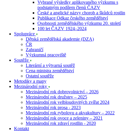
Vybrané výsledky aplikovaného výzkumu s
podstatným podílem členů ČAZV
České a anglické názvy chorob a škůdců rostlin
Publikace Odkaz českého zemědělství
Osobnosti zemědělského výzkumu 20. století
100 let ČAZV 1924–2024
Spolupráce
Dětská zemědělská akademie (DZA)
ČR
Zahraničí
Výzkumná pracoviště
Soutěže
Literární a výtvarná soutěž
Cena ministra zemědělství
Ostatní soutěže
Metodiky a mapy
Mezinárodní roky
Mezinárodní rok dobrovolnictví – 2026
Mezinárodní rok družstev – 2025
Mezinárodní rok velbloudovitých zvířat 2024
Mezinárodní rok prosa - 2023
Mezinárodní rok rybolovu a akvakultury – 2022
Mezinárodní rok ovoce a zeleniny – 2021
Mezinárodní rok zdraví rostllin - 2020
Kontakt