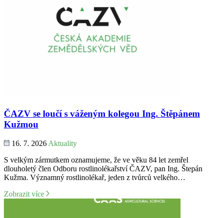
ČAZV se loučí s váženým kolegou Ing. Štěpánem
Kužmou
16. 7. 2026
Aktuality
S velkým zármutkem oznamujeme, že ve věku 84 let zemřel
dlouholetý člen Odboru rostlinolékařství ČAZV, pan Ing. Štepán
Kužma. Významný rostlinolékař, jeden z tvůrců velkého…
Zobrazit více