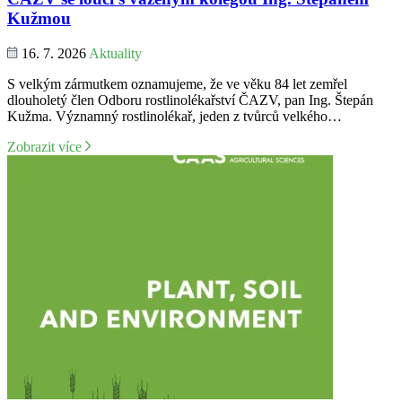
Kužmou
16. 7. 2026
Aktuality
S velkým zármutkem oznamujeme, že ve věku 84 let zemřel
dlouholetý člen Odboru rostlinolékařství ČAZV, pan Ing. Štepán
Kužma. Významný rostlinolékař, jeden z tvůrců velkého…
Zobrazit více