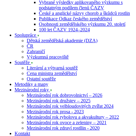
Vybrané výsledky aplikovaného výzkumu s
podstatným podílem členů ČAZV
České a anglické názvy chorob a škůdců rostlin
Publikace Odkaz českého zemědělství
Osobnosti zemědělského výzkumu 20. století
100 let ČAZV 1924–2024
Spolupráce
Dětská zemědělská akademie (DZA)
ČR
Zahraničí
Výzkumná pracoviště
Soutěže
Literární a výtvarná soutěž
Cena ministra zemědělství
Ostatní soutěže
Metodiky a mapy
Mezinárodní roky
Mezinárodní rok dobrovolnictví – 2026
Mezinárodní rok družstev – 2025
Mezinárodní rok velbloudovitých zvířat 2024
Mezinárodní rok prosa - 2023
Mezinárodní rok rybolovu a akvakultury – 2022
Mezinárodní rok ovoce a zeleniny – 2021
Mezinárodní rok zdraví rostllin - 2020
Kontakt