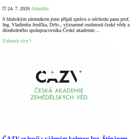
24. 7. 2026
Aktuality
S hlubokým zármutkem jsme přijali zprávu o odchodu pana prof.
Ing. Vladimíra Jeníčka, DrSc., významné osobnosti české vědy a
dlouholetého spolupracovníka České akademie…
Zobrazit více
ČAZV se loučí s váženým kolegou Ing. Štěpánem