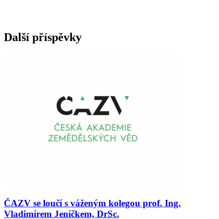
Další příspěvky
ČAZV se loučí s váženým kolegou prof. Ing.
Vladimírem Jeníčkem, DrSc.