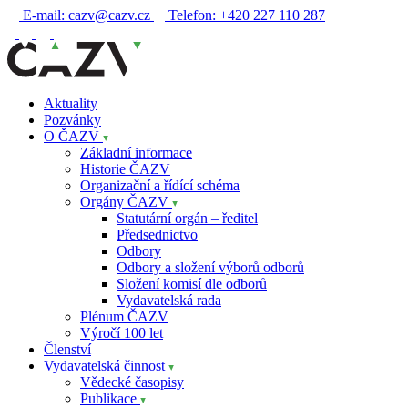
E-mail:
cazv@cazv.cz
Telefon:
+420 227 110 287
Aktuality
Pozvánky
O ČAZV
Základní informace
Historie ČAZV
Organizační a řídící schéma
Orgány ČAZV
Statutární orgán – ředitel
Předsednictvo
Odbory
Odbory a složení výborů odborů
Složení komisí dle odborů
Vydavatelská rada
Plénum ČAZV
Výročí 100 let
Členství
Vydavatelská činnost
Vědecké časopisy
Publikace