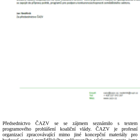
Předsednictvo ČAZV se se zájmem seznámilo s textem
programového prohlášení koaliční vlády. ČAZV je profesní
organizací zpracovávající mimo jiné koncepční materiály pro