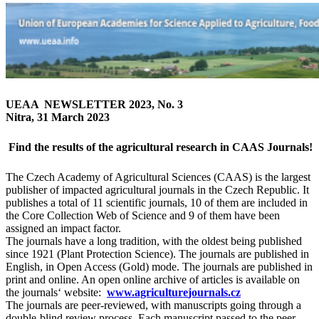
UEAA NEWSLETTER
2023, No. 3
Nitra, 31 March 2023
Find the results of the agricultural research in CAAS Journals!
The Czech Academy of Agricultural Sciences (CAAS) is the largest
publisher of impacted agricultural journals in the Czech Republic. It
publishes a total of 11 scientific journals, 10 of them are included in
the Core Collection Web of Science and 9 of them have been
assigned an impact factor.
The journals have a long tradition, with the oldest being published
since 1921 (Plant Protection Science). The journals are published in
English, in Open Access (Gold) mode. The journals are published in
print and online. An open online archive of articles is available on
the journals‘ website:
www.
agriculture
journals.cz
The journals are peer-reviewed, with manuscripts going through a
double-blind review process. Each manuscript passed to the peer