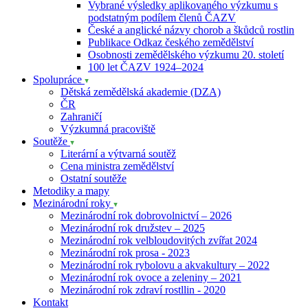
Vybrané výsledky aplikovaného výzkumu s
podstatným podílem členů ČAZV
České a anglické názvy chorob a škůdců rostlin
Publikace Odkaz českého zemědělství
Osobnosti zemědělského výzkumu 20. století
100 let ČAZV 1924–2024
Spolupráce
Dětská zemědělská akademie (DZA)
ČR
Zahraničí
Výzkumná pracoviště
Soutěže
Literární a výtvarná soutěž
Cena ministra zemědělství
Ostatní soutěže
Metodiky a mapy
Mezinárodní roky
Mezinárodní rok dobrovolnictví – 2026
Mezinárodní rok družstev – 2025
Mezinárodní rok velbloudovitých zvířat 2024
Mezinárodní rok prosa - 2023
Mezinárodní rok rybolovu a akvakultury – 2022
Mezinárodní rok ovoce a zeleniny – 2021
Mezinárodní rok zdraví rostllin - 2020
Kontakt