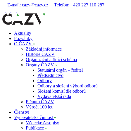
E-mail:
cazv@cazv.cz
Telefon:
+420 227 110 287
Aktuality
Pozvánky
O ČAZV
Základní informace
Historie ČAZV
Organizační a řídící schéma
Orgány ČAZV
Statutární orgán – ředitel
Předsednictvo
Odbory
Odbory a složení výborů odborů
Složení komisí dle odborů
Vydavatelská rada
Plénum ČAZV
Výročí 100 let
Členství
Vydavatelská činnost
Vědecké časopisy
Publikace