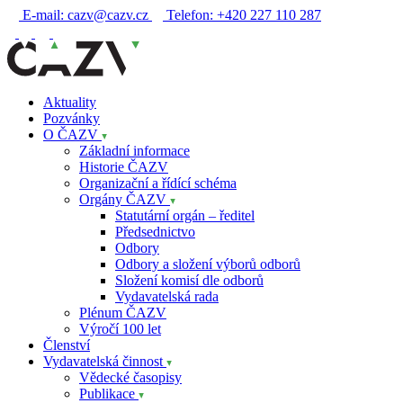
E-mail:
cazv@cazv.cz
Telefon:
+420 227 110 287
Aktuality
Pozvánky
O ČAZV
Základní informace
Historie ČAZV
Organizační a řídící schéma
Orgány ČAZV
Statutární orgán – ředitel
Předsednictvo
Odbory
Odbory a složení výborů odborů
Složení komisí dle odborů
Vydavatelská rada
Plénum ČAZV
Výročí 100 let
Členství
Vydavatelská činnost
Vědecké časopisy
Publikace