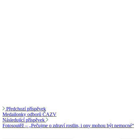
Předchozí příspěvek
Medailonky odborů ČAZV
Následující příspěvek
Fotosoutěž – „Pečujme o zdraví rostlin, i ony mohou být nemocné“