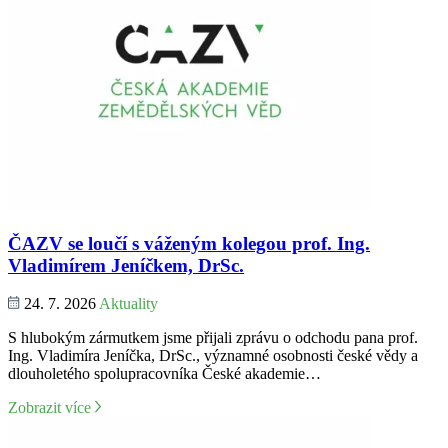
ČAZV se loučí s váženým kolegou prof. Ing.
Vladimírem Jeníčkem, DrSc.
24. 7. 2026
Aktuality
S hlubokým zármutkem jsme přijali zprávu o odchodu pana prof.
Ing. Vladimíra Jeníčka, DrSc., významné osobnosti české vědy a
dlouholetého spolupracovníka České akademie…
Zobrazit více