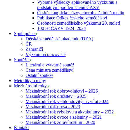
Vybrané výsledky aplikovaného výzkumu s
podstatným podílem členů ČAZV
České a anglické názvy chorob a škůdců rostlin
Publikace Odkaz českého zemědělství
Osobnosti zemědělského výzkumu 20. století
100 let ČAZV 1924–2024
Spolupráce
Dětská zemědělská akademie (DZA)
ČR
Zahraničí
Výzkumná pracoviště
Soutěže
Literární a výtvarná soutěž
Cena ministra zemědělství
Ostatní soutěže
Metodiky a mapy
Mezinárodní roky
Mezinárodní rok dobrovolnictví – 2026
Mezinárodní rok družstev – 2025
Mezinárodní rok velbloudovitých zvířat 2024
Mezinárodní rok prosa - 2023
Mezinárodní rok rybolovu a akvakultury – 2022
Mezinárodní rok ovoce a zeleniny – 2021
Mezinárodní rok zdraví rostllin - 2020
Kontakt