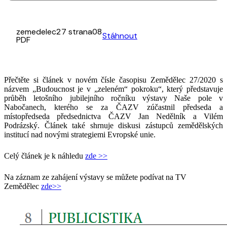
zemedelec27 strana08
Stáhnout
PDF
Přečtěte si článek v novém čísle časopisu Zemědělec 27/2020 s
názvem „Budoucnost je v „zeleném“ pokroku“, který představuje
průběh letošního jubilejního ročníku výstavy Naše pole v
Nabočanech, kterého se za ČAZV zúčastnil předseda a
místopředseda předsednictva ČAZV Jan Nedělník a Vilém
Podrázský. Článek také shrnuje diskusi zástupců zemědělských
institucí nad novými strategiemi Evropské unie.
Celý článek je k náhledu
zde >>
Na záznam ze zahájení výstavy se můžete podívat na TV
Zemědělec
zde>>