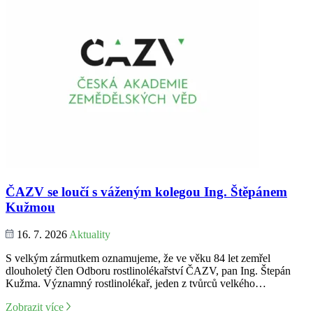
ČAZV se loučí s váženým kolegou Ing. Štěpánem
Kužmou
16. 7. 2026
Aktuality
S velkým zármutkem oznamujeme, že ve věku 84 let zemřel
dlouholetý člen Odboru rostlinolékařství ČAZV, pan Ing. Štepán
Kužma. Významný rostlinolékař, jeden z tvůrců velkého…
Zobrazit více