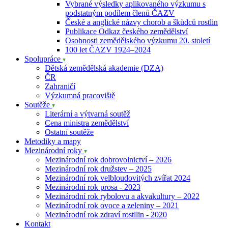
Vybrané výsledky aplikovaného výzkumu s
podstatným podílem členů ČAZV
České a anglické názvy chorob a škůdců rostlin
Publikace Odkaz českého zemědělství
Osobnosti zemědělského výzkumu 20. století
100 let ČAZV 1924–2024
Spolupráce
Dětská zemědělská akademie (DZA)
ČR
Zahraničí
Výzkumná pracoviště
Soutěže
Literární a výtvarná soutěž
Cena ministra zemědělství
Ostatní soutěže
Metodiky a mapy
Mezinárodní roky
Mezinárodní rok dobrovolnictví – 2026
Mezinárodní rok družstev – 2025
Mezinárodní rok velbloudovitých zvířat 2024
Mezinárodní rok prosa - 2023
Mezinárodní rok rybolovu a akvakultury – 2022
Mezinárodní rok ovoce a zeleniny – 2021
Mezinárodní rok zdraví rostllin - 2020
Kontakt