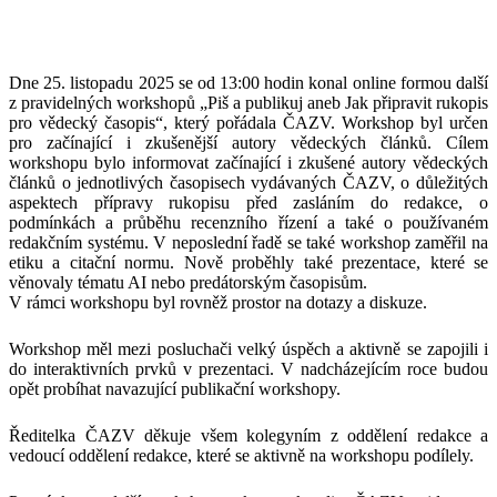
Dne 25. listopadu 2025 se od 13:00 hodin konal online formou další
z pravidelných workshopů „Piš a publikuj aneb Jak připravit rukopis
pro vědecký časopis“, který pořádala ČAZV. Workshop byl určen
pro začínající i zkušenější autory vědeckých článků. Cílem
workshopu bylo informovat začínající i zkušené autory vědeckých
článků o jednotlivých časopisech vydávaných ČAZV, o důležitých
aspektech přípravy rukopisu před zasláním do redakce, o
podmínkách a průběhu recenzního řízení a také o používaném
redakčním systému. V neposlední řadě se také workshop zaměřil na
etiku a citační normu. Nově proběhly také prezentace, které se
věnovaly tématu AI nebo predátorským časopisům.
V rámci workshopu byl rovněž prostor na dotazy a diskuze.
Workshop měl mezi posluchači velký úspěch a aktivně se zapojili i
do interaktivních prvků v prezentaci. V nadcházejícím roce budou
opět probíhat navazující publikační workshopy.
Ředitelka ČAZV děkuje všem kolegyním z oddělení redakce a
vedoucí oddělení redakce, které se aktivně na workshopu podílely.