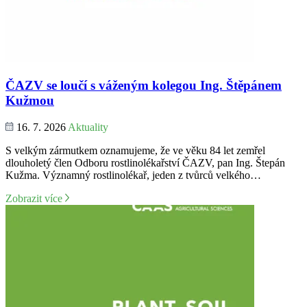
ČAZV se loučí s váženým kolegou Ing. Štěpánem
Kužmou
16. 7. 2026
Aktuality
S velkým zármutkem oznamujeme, že ve věku 84 let zemřel
dlouholetý člen Odboru rostlinolékařství ČAZV, pan Ing. Štepán
Kužma. Významný rostlinolékař, jeden z tvůrců velkého…
Zobrazit více