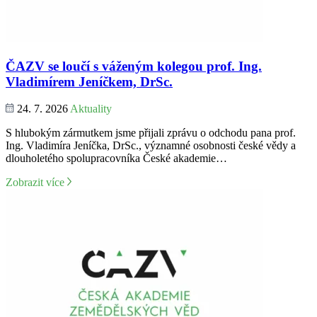
ČAZV se loučí s váženým kolegou prof. Ing.
Vladimírem Jeníčkem, DrSc.
24. 7. 2026
Aktuality
S hlubokým zármutkem jsme přijali zprávu o odchodu pana prof.
Ing. Vladimíra Jeníčka, DrSc., významné osobnosti české vědy a
dlouholetého spolupracovníka České akademie…
Zobrazit více