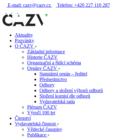
E-mail:
cazv@cazv.cz
Telefon:
+420 227 110 287
Aktuality
Pozvánky
O ČAZV
Základní informace
Historie ČAZV
Organizační a řídící schéma
Orgány ČAZV
Statutární orgán – ředitel
Předsednictvo
Odbory
Odbory a složení výborů odborů
Složení komisí dle odborů
Vydavatelská rada
Plénum ČAZV
Výročí 100 let
Členství
Vydavatelská činnost
Vědecké časopisy
Publikace