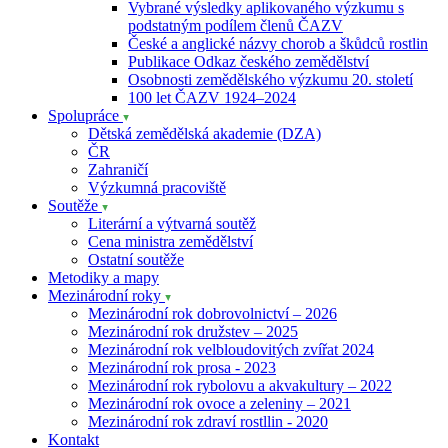
Vybrané výsledky aplikovaného výzkumu s
podstatným podílem členů ČAZV
České a anglické názvy chorob a škůdců rostlin
Publikace Odkaz českého zemědělství
Osobnosti zemědělského výzkumu 20. století
100 let ČAZV 1924–2024
Spolupráce
Dětská zemědělská akademie (DZA)
ČR
Zahraničí
Výzkumná pracoviště
Soutěže
Literární a výtvarná soutěž
Cena ministra zemědělství
Ostatní soutěže
Metodiky a mapy
Mezinárodní roky
Mezinárodní rok dobrovolnictví – 2026
Mezinárodní rok družstev – 2025
Mezinárodní rok velbloudovitých zvířat 2024
Mezinárodní rok prosa - 2023
Mezinárodní rok rybolovu a akvakultury – 2022
Mezinárodní rok ovoce a zeleniny – 2021
Mezinárodní rok zdraví rostllin - 2020
Kontakt