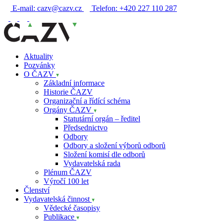
E-mail:
cazv@cazv.cz
Telefon:
+420 227 110 287
Aktuality
Pozvánky
O ČAZV
Základní informace
Historie ČAZV
Organizační a řídící schéma
Orgány ČAZV
Statutární orgán – ředitel
Předsednictvo
Odbory
Odbory a složení výborů odborů
Složení komisí dle odborů
Vydavatelská rada
Plénum ČAZV
Výročí 100 let
Členství
Vydavatelská činnost
Vědecké časopisy
Publikace