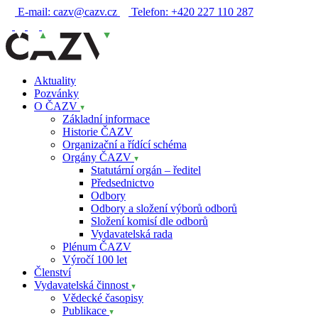
E-mail:
cazv@cazv.cz
Telefon:
+420 227 110 287
Aktuality
Pozvánky
O ČAZV
Základní informace
Historie ČAZV
Organizační a řídící schéma
Orgány ČAZV
Statutární orgán – ředitel
Předsednictvo
Odbory
Odbory a složení výborů odborů
Složení komisí dle odborů
Vydavatelská rada
Plénum ČAZV
Výročí 100 let
Členství
Vydavatelská činnost
Vědecké časopisy
Publikace