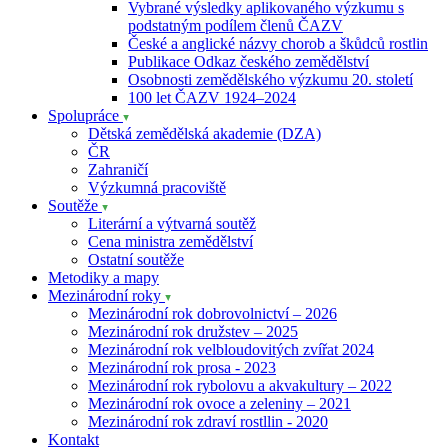
Vybrané výsledky aplikovaného výzkumu s
podstatným podílem členů ČAZV
České a anglické názvy chorob a škůdců rostlin
Publikace Odkaz českého zemědělství
Osobnosti zemědělského výzkumu 20. století
100 let ČAZV 1924–2024
Spolupráce
Dětská zemědělská akademie (DZA)
ČR
Zahraničí
Výzkumná pracoviště
Soutěže
Literární a výtvarná soutěž
Cena ministra zemědělství
Ostatní soutěže
Metodiky a mapy
Mezinárodní roky
Mezinárodní rok dobrovolnictví – 2026
Mezinárodní rok družstev – 2025
Mezinárodní rok velbloudovitých zvířat 2024
Mezinárodní rok prosa - 2023
Mezinárodní rok rybolovu a akvakultury – 2022
Mezinárodní rok ovoce a zeleniny – 2021
Mezinárodní rok zdraví rostllin - 2020
Kontakt