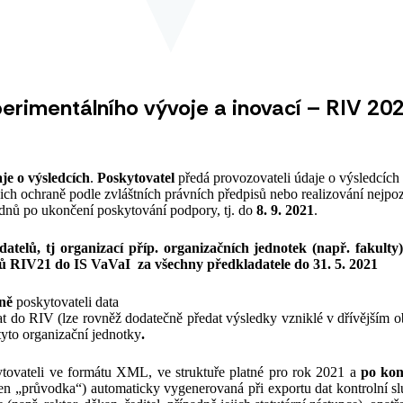
erimentálního vývoje a inovací – RIV 20
je o výsledcích
.
Poskytovatel
předá provozovateli údaje o výsledcíc
ejich ochraně podle zvláštních právních předpisů nebo realizování nejp
 dnů po ukončení poskytování podpory, tj. do
8. 9. 2021
.
atelů, tj organizací příp. organizačních jednotek (např. fakult
 RIV21 do IS VaVaI za všechny předkladatele do 31. 5. 2021
čně
poskytovateli data
t do RIV (lze rovněž dodatečně předat výsledky vzniklé v dřívějším o
tyto organizační jednotky
.
tovateli ve formátu XML, ve struktuře platné pro rok 2021 a
po kon
jen „průvodka“) automaticky vygenerovaná při exportu dat kontrolní 