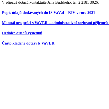
V případě dotazů kontaktujte Jana Budského, tel. 2 2181 3026.
Popis údajů dodávaných do IS VaVaI – RIV v roce 2021
Manuál pro práci s VaVER – administrativní rozhraní příjemců 
Definice druhů výsledků
Často kladené dotazy k VaVER