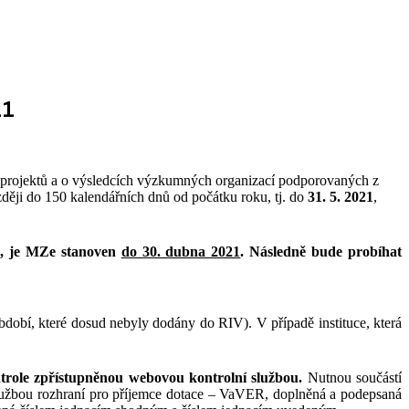
21
h projektů a o výsledcích výzkumných organizací podporovaných z
ozději do 150 kalendářních dnů od počátku roku, tj. do
31. 5. 2021
,
y), je MZe stanoven
do 30. dubna 2021
. Následně bude probíhat
bdobí, které dosud nebyly dodány do RIV). V případě instituce, která
trole zpřístupněnou webovou kontrolní službou.
Nutnou součástí
službou rozhraní pro příjemce dotace – VaVER, doplněná a podepsaná