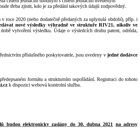
patřená číslem jednacím shodným s číslem jednacím uvedeným
de třeba zjistit, kdo je za předání takových údajů zodpovědný.
 v roce 2020 (nebo dodatečně předaných za uplynulá období), příp. i
dávat nové výsledky výhradně ve struktuře RIV21, nikoliv ve
 době vytvoření výsledku. Údaje o výsledcích druhu patent, odrůda,
řednictvím příslušného poskytovatele, jsou uvedeny v
jedné dodávce
 předepsaném formátu a strukturním uspořádání. Registraci do tohoto
i.cz
k dispozici webová kontrolní služba.
ů budou elektronicky zaslány do 30. dubna 2021
na adresy