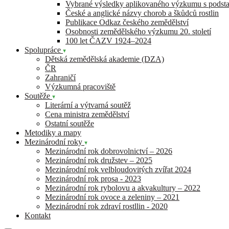
Vybrané výsledky aplikovaného výzkumu s pods
České a anglické názvy chorob a škůdců rostlin
Publikace Odkaz českého zemědělství
Osobnosti zemědělského výzkumu 20. století
100 let ČAZV 1924–2024
Spolupráce
Dětská zemědělská akademie (DZA)
ČR
Zahraničí
Výzkumná pracoviště
Soutěže
Literární a výtvarná soutěž
Cena ministra zemědělství
Ostatní soutěže
Metodiky a mapy
Mezinárodní roky
Mezinárodní rok dobrovolnictví – 2026
Mezinárodní rok družstev – 2025
Mezinárodní rok velbloudovitých zvířat 2024
Mezinárodní rok prosa - 2023
Mezinárodní rok rybolovu a akvakultury – 2022
Mezinárodní rok ovoce a zeleniny – 2021
Mezinárodní rok zdraví rostllin - 2020
Kontakt