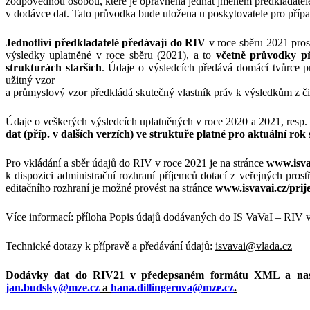
zodpovědnou osobou, které je oprávněna jednat jménem předkladatele (
v dodávce dat. Tato průvodka bude uložena u poskytovatele pro přípa
Jednotliví předkladatelé předávají do RIV
v roce sběru 2021 pros
výsledky uplatněné v roce sběru (2021), a to
včetně průvodky př
strukturách starších
. Údaje o výsledcích předává domácí tvůrce p
užitný vzor
a průmyslový vzor předkládá skutečný vlastník práv k výsledkům z či
Údaje o veškerých výsledcích uplatněných v roce 2020 a 2021, resp.
dat (příp. v dalších verzích) ve struktuře platné pro aktuální rok
Pro vkládání a sběr údajů do RIV v roce 2021 je na stránce
www.isva
k dispozici administrační rozhraní příjemců dotací z veřejných pro
editačního rozhraní je možné provést na stránce
www.isvavai.cz/prij
Více informací: příloha Popis údajů dodávaných do IS VaVaI – RIV 
Technické dotazy k přípravě a předávání údajů:
isvavai@vlada.cz
Dodávky dat do RIV21 v předepsaném formátu XML a naske
jan.budsky@mze.cz
a
hana.dillingerova@mze.cz
.