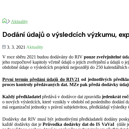
Aktuality
Dodání údajů o výsledcích výzkumu, exp
3. 3. 2021
Aktuality
V roce sběru 2021 budou dodávány do RIV
pouze zveřejnitelné úda
jeho rozpočtové kapitoly včetně údajů o jejich zveřejnění a údajů o j
obdobné údaje o výsledcích projektů nejpozději do 250 kalendářních
První termín předání údajů do RIV21
od jednotlivých předklad
proces kontroly předávaných dat. MZe pak předá dodávky údajů
Každý předkladatel
předává v dodávce dat zpravidla
jedenkrát ro
o nových výsledcích, které vznikly v období od posledního dodání da
má organizační jednotky s právní subjektivitou, předkládají výsledky 
Dodávky dat RIV musí být jednotlivými předkladateli dodány posky
každé dodávky dat je
Průvodka dodávky dat do IS VaVaI
(dále 