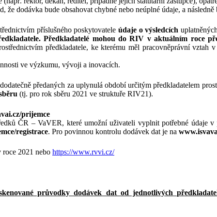
např. rektor, děkan, ředitel, případně jejich statutární zástupce), o
d, že dodávka bude obsahovat chybné nebo neúplné údaje, a následně bu
třednictvím příslušného poskytovatele
údaje o výsledcích
uplatněných
edkladatele.
Předkladatelé mohou do RIV v aktuálním roce pře
rostřednictvím předkladatele, ke kterému měl pracovněprávní vztah v
nnosti ve výzkumu, vývoji a inovacích.
 dodatečně předaných za uplynulá období určitým předkladatelem prost
 sběru
(tj. pro rok sběru 2021 ve struktuře RIV21).
vai.cz/prijemce
středků ČR – VaVER, které umožní uživateli vyplnit potřebné údaje v
emce/registrace
. Pro povinnou kontrolu dodávek dat je na
www.isvava
v roce 2021 nebo
https://www.rvvi.cz/
nované průvodky dodávek dat od jednotlivých předkladatel