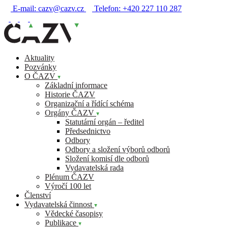
E-mail:
cazv@cazv.cz
Telefon:
+420 227 110 287
Aktuality
Pozvánky
O ČAZV
Základní informace
Historie ČAZV
Organizační a řídící schéma
Orgány ČAZV
Statutární orgán – ředitel
Předsednictvo
Odbory
Odbory a složení výborů odborů
Složení komisí dle odborů
Vydavatelská rada
Plénum ČAZV
Výročí 100 let
Členství
Vydavatelská činnost
Vědecké časopisy
Publikace