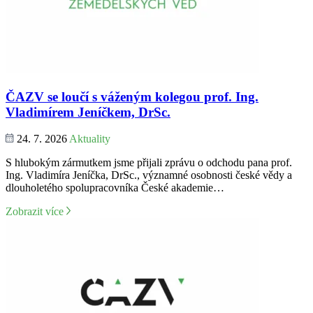
ČAZV se loučí s váženým kolegou prof. Ing.
Vladimírem Jeníčkem, DrSc.
24. 7. 2026
Aktuality
S hlubokým zármutkem jsme přijali zprávu o odchodu pana prof.
Ing. Vladimíra Jeníčka, DrSc., významné osobnosti české vědy a
dlouholetého spolupracovníka České akademie…
Zobrazit více