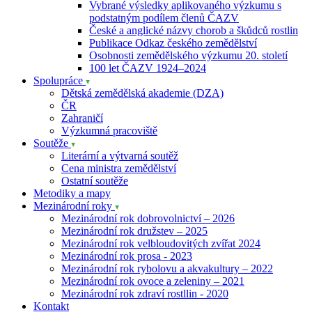
Vybrané výsledky aplikovaného výzkumu s
podstatným podílem členů ČAZV
České a anglické názvy chorob a škůdců rostlin
Publikace Odkaz českého zemědělství
Osobnosti zemědělského výzkumu 20. století
100 let ČAZV 1924–2024
Spolupráce
Dětská zemědělská akademie (DZA)
ČR
Zahraničí
Výzkumná pracoviště
Soutěže
Literární a výtvarná soutěž
Cena ministra zemědělství
Ostatní soutěže
Metodiky a mapy
Mezinárodní roky
Mezinárodní rok dobrovolnictví – 2026
Mezinárodní rok družstev – 2025
Mezinárodní rok velbloudovitých zvířat 2024
Mezinárodní rok prosa - 2023
Mezinárodní rok rybolovu a akvakultury – 2022
Mezinárodní rok ovoce a zeleniny – 2021
Mezinárodní rok zdraví rostllin - 2020
Kontakt