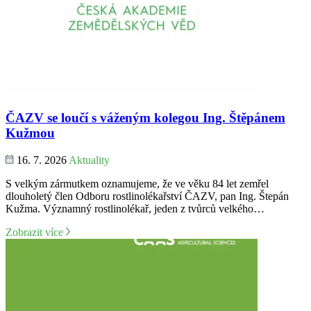
ČAZV se loučí s váženým kolegou Ing. Štěpánem
Kužmou
16. 7. 2026
Aktuality
S velkým zármutkem oznamujeme, že ve věku 84 let zemřel
dlouholetý člen Odboru rostlinolékařství ČAZV, pan Ing. Štepán
Kužma. Významný rostlinolékař, jeden z tvůrců velkého…
Zobrazit více