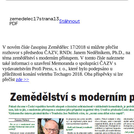
zemedelec17strana13
Stáhnout
PDF
V novém čísle časopisu Zemědělec 17/2018 si můžete přečíst
rozhovor s předsedou ČAZV, RNDr. Janem Nedělníkem, Ph.D., na
téma zemědělství s moderním přístupem. V tomto čísle naleznete
také informaci o uzavření Memoranda o spolupráci ČAZV s
vydavatelstvím Profi Press, s. r. o., které bylo podepsáno u
příležitosti konání veletrhu Techagro 2018. Oba příspěvky si lze
přečíst
zde >>