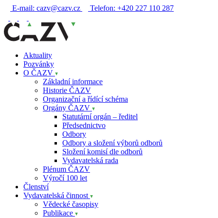
E-mail:
cazv@cazv.cz
Telefon:
+420 227 110 287
Aktuality
Pozvánky
O ČAZV
Základní informace
Historie ČAZV
Organizační a řídící schéma
Orgány ČAZV
Statutární orgán – ředitel
Předsednictvo
Odbory
Odbory a složení výborů odborů
Složení komisí dle odborů
Vydavatelská rada
Plénum ČAZV
Výročí 100 let
Členství
Vydavatelská činnost
Vědecké časopisy
Publikace