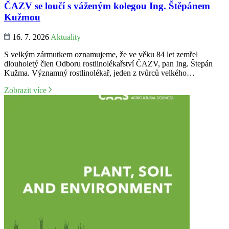
ČAZV se loučí s váženým kolegou Ing. Štěpánem
Kužmou
16. 7. 2026
Aktuality
S velkým zármutkem oznamujeme, že ve věku 84 let zemřel
dlouholetý člen Odboru rostlinolékařství ČAZV, pan Ing. Štepán
Kužma. Významný rostlinolékař, jeden z tvůrců velkého…
Zobrazit více