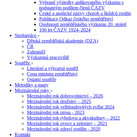
Vybrané výsledky aplikovaného výzkumu s
podstatným podílem členů ČAZV
České a anglické názvy chorob a škůdců rostlin
Publikace Odkaz českého zemědělství
Osobnosti zemědělského výzkumu 20. století
100 let ČAZV 1924–2024
Spolupráce
Dětská zemědělská akademie (DZA)
ČR
Zahraničí
Výzkumná pracoviště
Soutěže
Literární a výtvarná soutěž
Cena ministra zemědělství
Ostatní soutěže
Metodiky a mapy
Mezinárodní roky
Mezinárodní rok dobrovolnictví – 2026
Mezinárodní rok družstev – 2025
Mezinárodní rok velbloudovitých zvířat 2024
Mezinárodní rok prosa - 2023
Mezinárodní rok rybolovu a akvakultury – 2022
Mezinárodní rok ovoce a zeleniny – 2021
Mezinárodní rok zdraví rostllin - 2020
Kontakt