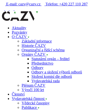
E-mail:
cazv@cazv.cz
Telefon:
+420 227 110 287
Aktuality
Pozvánky
O ČAZV
Základní informace
Historie ČAZV
Organizační a řídící schéma
Orgány ČAZV
Statutární orgán – ředitel
Předsednictvo
Odbory
Odbory a složení výborů odborů
Složení komisí dle odborů
Vydavatelská rada
Plénum ČAZV
Výročí 100 let
Členství
Vydavatelská činnost
Vědecké časopisy
Publikace