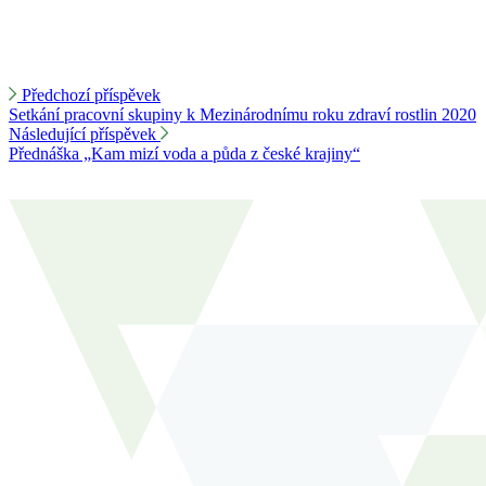
Předchozí příspěvek
Setkání pracovní skupiny k Mezinárodnímu roku zdraví rostlin 2020
Následující příspěvek
Přednáška „Kam mizí voda a půda z české krajiny“