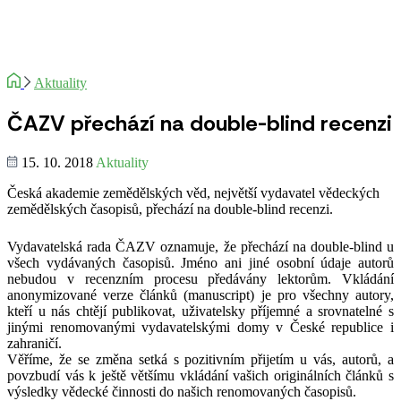
Aktuality
ČAZV přechází na double-blind recenzi
15. 10. 2018
Aktuality
Česká akademie zemědělských věd, největší vydavatel vědeckých
zemědělských časopisů, přechází na double-blind recenzi.
Vydavatelská rada ČAZV oznamuje, že přechází na double-blind u
všech vydávaných časopisů. Jméno ani jiné osobní údaje autorů
nebudou v recenzním procesu předávány lektorům. Vkládání
anonymizované verze článků (manuscript) je pro všechny autory,
kteří u nás chtějí publikovat, uživatelsky příjemné a srovnatelné s
jinými renomovanými vydavatelskými domy v České republice i
zahraničí.
Věříme, že se změna setká s pozitivním přijetím u vás, autorů, a
povzbudí vás k ještě většímu vkládání vašich originálních článků s
výsledky vědecké činnosti do našich renomovaných časopisů.