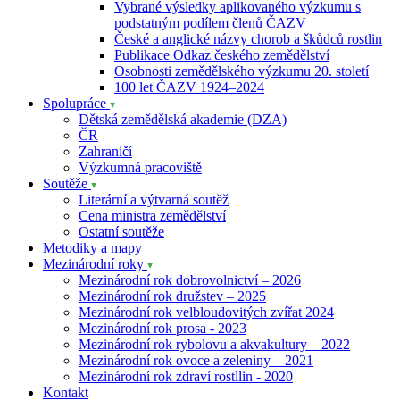
Vybrané výsledky aplikovaného výzkumu s
podstatným podílem členů ČAZV
České a anglické názvy chorob a škůdců rostlin
Publikace Odkaz českého zemědělství
Osobnosti zemědělského výzkumu 20. století
100 let ČAZV 1924–2024
Spolupráce
Dětská zemědělská akademie (DZA)
ČR
Zahraničí
Výzkumná pracoviště
Soutěže
Literární a výtvarná soutěž
Cena ministra zemědělství
Ostatní soutěže
Metodiky a mapy
Mezinárodní roky
Mezinárodní rok dobrovolnictví – 2026
Mezinárodní rok družstev – 2025
Mezinárodní rok velbloudovitých zvířat 2024
Mezinárodní rok prosa - 2023
Mezinárodní rok rybolovu a akvakultury – 2022
Mezinárodní rok ovoce a zeleniny – 2021
Mezinárodní rok zdraví rostllin - 2020
Kontakt