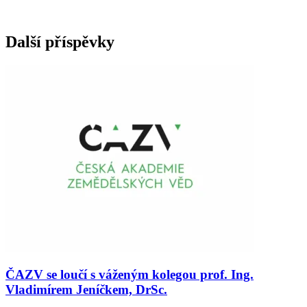
Další příspěvky
ČAZV se loučí s váženým kolegou prof. Ing.
Vladimírem Jeníčkem, DrSc.