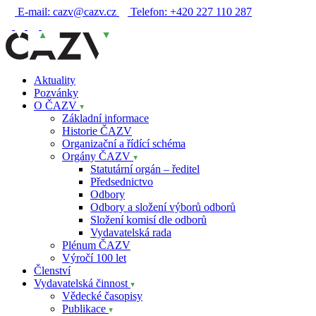
E-mail:
cazv@cazv.cz
Telefon:
+420 227 110 287
Aktuality
Pozvánky
O ČAZV
Základní informace
Historie ČAZV
Organizační a řídící schéma
Orgány ČAZV
Statutární orgán – ředitel
Předsednictvo
Odbory
Odbory a složení výborů odborů
Složení komisí dle odborů
Vydavatelská rada
Plénum ČAZV
Výročí 100 let
Členství
Vydavatelská činnost
Vědecké časopisy
Publikace