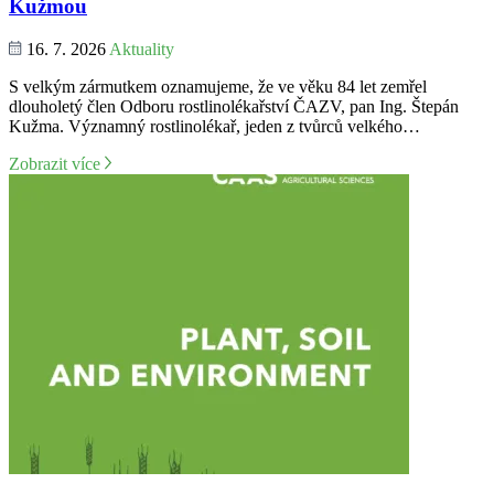
Kužmou
16. 7. 2026
Aktuality
S velkým zármutkem oznamujeme, že ve věku 84 let zemřel
dlouholetý člen Odboru rostlinolékařství ČAZV, pan Ing. Štepán
Kužma. Významný rostlinolékař, jeden z tvůrců velkého…
Zobrazit více