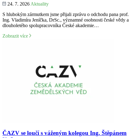
24. 7. 2026
Aktuality
S hlubokým zármutkem jsme přijali zprávu o odchodu pana prof.
Ing. Vladimíra Jeníčka, DrSc., významné osobnosti české vědy a
dlouholetého spolupracovníka České akademie…
Zobrazit více
ČAZV se loučí s váženým kolegou Ing. Štěpánem