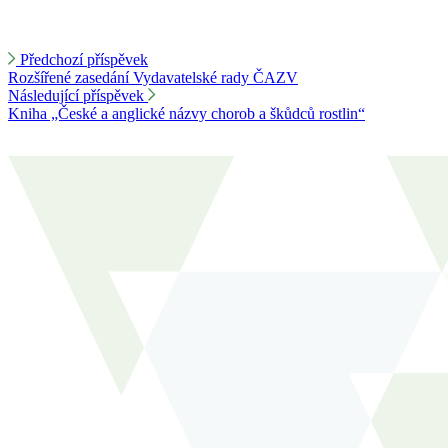
Předchozí příspěvek
Rozšířené zasedání Vydavatelské rady ČAZV
Následující příspěvek
Kniha „České a anglické názvy chorob a škůdců rostlin“