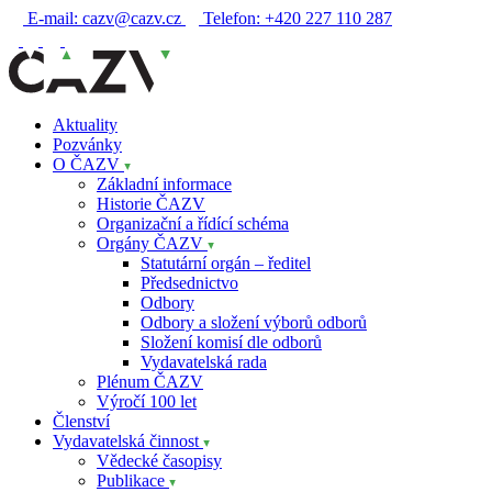
E-mail:
cazv@cazv.cz
Telefon:
+420 227 110 287
Aktuality
Pozvánky
O ČAZV
Základní informace
Historie ČAZV
Organizační a řídící schéma
Orgány ČAZV
Statutární orgán – ředitel
Předsednictvo
Odbory
Odbory a složení výborů odborů
Složení komisí dle odborů
Vydavatelská rada
Plénum ČAZV
Výročí 100 let
Členství
Vydavatelská činnost
Vědecké časopisy
Publikace