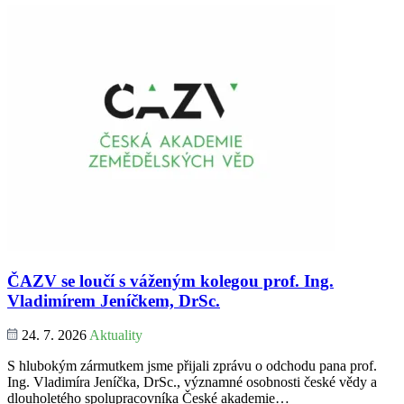
ČAZV se loučí s váženým kolegou prof. Ing.
Vladimírem Jeníčkem, DrSc.
24. 7. 2026
Aktuality
S hlubokým zármutkem jsme přijali zprávu o odchodu pana prof.
Ing. Vladimíra Jeníčka, DrSc., významné osobnosti české vědy a
dlouholetého spolupracovníka České akademie…