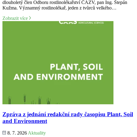
dlouholetý člen Odboru rostlinolékařství ČAZV, pan Ing. Štepán
Kužma. Významný rostlinolékař, jeden z tvůrců velkého…
Zobrazit více
Zpráva z jednání redakční rady časopisu Plant, Soil
and Environment
8. 7. 2026
Aktuality