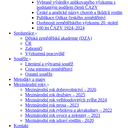
Vybrané výsledky aplikovaného výzkumu s
podstatným podílem členů ČAZV
České a anglické názvy chorob a škůdců rostlin
Publikace Odkaz českého zemědělství
Osobnosti zemědělského výzkumu 20. století
100 let ČAZV 1924–2024
Spolupráce
Dětská zemědělská akademie (DZA)
ČR
Zahraničí
Výzkumná pracoviště
Soutěže
Literární a výtvarná soutěž
Cena ministra zemědělství
Ostatní soutěže
Metodiky a mapy
Mezinárodní roky
Mezinárodní rok dobrovolnictví – 2026
Mezinárodní rok družstev – 2025
Mezinárodní rok velbloudovitých zvířat 2024
Mezinárodní rok prosa - 2023
Mezinárodní rok rybolovu a akvakultury – 2022
Mezinárodní rok ovoce a zeleniny – 2021
Mezinárodní rok zdraví rostllin - 2020
Kontakt