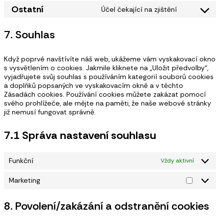
Ostatní
Účel čekající na zjištění
Consent
to
service
7. Souhlas
ostatní
Když poprvé navštívíte náš web, ukážeme vám vyskakovací okno
s vysvětlením o cookies. Jakmile kliknete na „Uložit předvolby“,
vyjadřujete svůj souhlas s používáním kategorií souborů cookies
a doplňků popsaných ve vyskakovacím okně a v těchto
Zásadách cookies. Používání cookies můžete zakázat pomocí
svého prohlížeče, ale mějte na paměti, že naše webové stránky
již nemusí fungovat správně.
7.1 Správa nastavení souhlasu
Funkční
Vždy aktivní
Marketing
Marketi
8. Povolení/zakázání a odstranění cookies