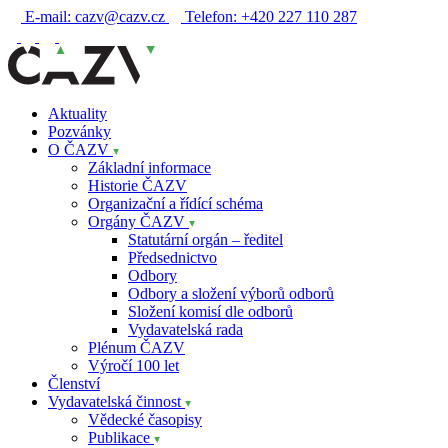
E-mail:
cazv@cazv.cz
Telefon:
+420 227 110 287
Aktuality
Pozvánky
O ČAZV
Základní informace
Historie ČAZV
Organizační a řídící schéma
Orgány ČAZV
Statutární orgán – ředitel
Předsednictvo
Odbory
Odbory a složení výborů odborů
Složení komisí dle odborů
Vydavatelská rada
Plénum ČAZV
Výročí 100 let
Členství
Vydavatelská činnost
Vědecké časopisy
Publikace