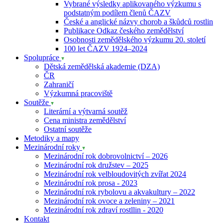
Vybrané výsledky aplikovaného výzkumu s
podstatným podílem členů ČAZV
České a anglické názvy chorob a škůdců rostlin
Publikace Odkaz českého zemědělství
Osobnosti zemědělského výzkumu 20. století
100 let ČAZV 1924–2024
Spolupráce
Dětská zemědělská akademie (DZA)
ČR
Zahraničí
Výzkumná pracoviště
Soutěže
Literární a výtvarná soutěž
Cena ministra zemědělství
Ostatní soutěže
Metodiky a mapy
Mezinárodní roky
Mezinárodní rok dobrovolnictví – 2026
Mezinárodní rok družstev – 2025
Mezinárodní rok velbloudovitých zvířat 2024
Mezinárodní rok prosa - 2023
Mezinárodní rok rybolovu a akvakultury – 2022
Mezinárodní rok ovoce a zeleniny – 2021
Mezinárodní rok zdraví rostllin - 2020
Kontakt