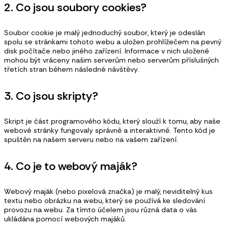
2. Co jsou soubory cookies?
Soubor cookie je malý jednoduchý soubor, který je odeslán
spolu se stránkami tohoto webu a uložen prohlížečem na pevný
disk počítače nebo jiného zařízení. Informace v nich uložené
mohou být vráceny našim serverům nebo serverům příslušných
třetích stran během následné návštěvy.
3. Co jsou skripty?
Skript je část programového kódu, který slouží k tomu, aby naše
webové stránky fungovaly správně a interaktivně. Tento kód je
spuštěn na našem serveru nebo na vašem zařízení.
4. Co je to webový maják?
Webový maják (nebo pixelová značka) je malý, neviditelný kus
textu nebo obrázku na webu, který se používá ke sledování
provozu na webu. Za tímto účelem jsou různá data o vás
ukládána pomocí webových majáků.