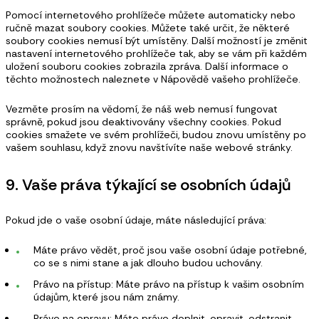
Pomocí internetového prohlížeče můžete automaticky nebo
ručně mazat soubory cookies. Můžete také určit, že některé
soubory cookies nemusí být umístěny. Další možností je změnit
nastavení internetového prohlížeče tak, aby se vám při každém
uložení souboru cookies zobrazila zpráva. Další informace o
těchto možnostech naleznete v Nápovědě vašeho prohlížeče.
Vezměte prosím na vědomí, že náš web nemusí fungovat
správně, pokud jsou deaktivovány všechny cookies. Pokud
cookies smažete ve svém prohlížeči, budou znovu umístěny po
vašem souhlasu, když znovu navštívíte naše webové stránky.
9. Vaše práva týkající se osobních údajů
Pokud jde o vaše osobní údaje, máte následující práva:
Máte právo vědět, proč jsou vaše osobní údaje potřebné,
co se s nimi stane a jak dlouho budou uchovány.
Právo na přístup: Máte právo na přístup k vašim osobním
údajům, které jsou nám známy.
Právo na opravu: Máte právo doplnit, opravit, odstranit