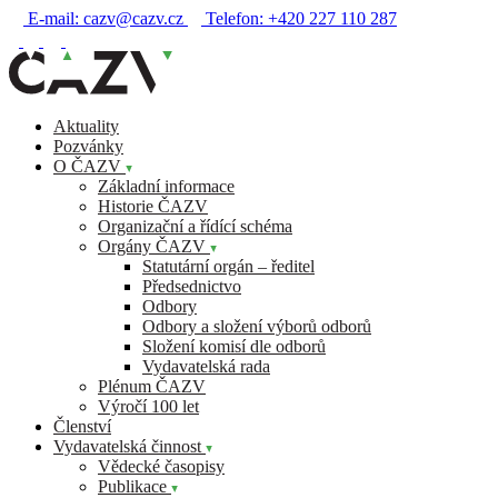
E-mail:
cazv@cazv.cz
Telefon:
+420 227 110 287
Aktuality
Pozvánky
O ČAZV
Základní informace
Historie ČAZV
Organizační a řídící schéma
Orgány ČAZV
Statutární orgán – ředitel
Předsednictvo
Odbory
Odbory a složení výborů odborů
Složení komisí dle odborů
Vydavatelská rada
Plénum ČAZV
Výročí 100 let
Členství
Vydavatelská činnost
Vědecké časopisy
Publikace