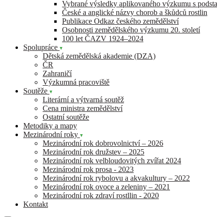
Vybrané výsledky aplikovaného výzkumu s pods
České a anglické názvy chorob a škůdců rostlin
Publikace Odkaz českého zemědělství
Osobnosti zemědělského výzkumu 20. století
100 let ČAZV 1924–2024
Spolupráce
Dětská zemědělská akademie (DZA)
ČR
Zahraničí
Výzkumná pracoviště
Soutěže
Literární a výtvarná soutěž
Cena ministra zemědělství
Ostatní soutěže
Metodiky a mapy
Mezinárodní roky
Mezinárodní rok dobrovolnictví – 2026
Mezinárodní rok družstev – 2025
Mezinárodní rok velbloudovitých zvířat 2024
Mezinárodní rok prosa - 2023
Mezinárodní rok rybolovu a akvakultury – 2022
Mezinárodní rok ovoce a zeleniny – 2021
Mezinárodní rok zdraví rostllin - 2020
Kontakt