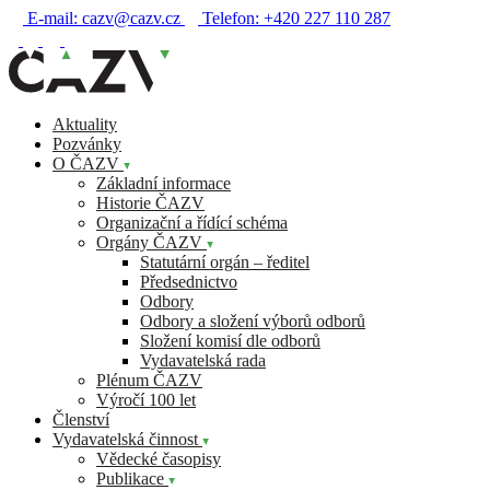
E-mail:
cazv@cazv.cz
Telefon:
+420 227 110 287
Aktuality
Pozvánky
O ČAZV
Základní informace
Historie ČAZV
Organizační a řídící schéma
Orgány ČAZV
Statutární orgán – ředitel
Předsednictvo
Odbory
Odbory a složení výborů odborů
Složení komisí dle odborů
Vydavatelská rada
Plénum ČAZV
Výročí 100 let
Členství
Vydavatelská činnost
Vědecké časopisy
Publikace