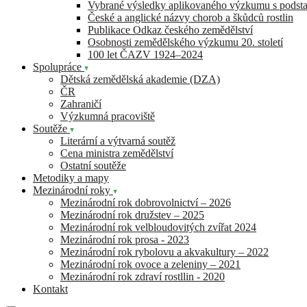
Vybrané výsledky aplikovaného výzkumu s pods
České a anglické názvy chorob a škůdců rostlin
Publikace Odkaz českého zemědělství
Osobnosti zemědělského výzkumu 20. století
100 let ČAZV 1924–2024
Spolupráce
Dětská zemědělská akademie (DZA)
ČR
Zahraničí
Výzkumná pracoviště
Soutěže
Literární a výtvarná soutěž
Cena ministra zemědělství
Ostatní soutěže
Metodiky a mapy
Mezinárodní roky
Mezinárodní rok dobrovolnictví – 2026
Mezinárodní rok družstev – 2025
Mezinárodní rok velbloudovitých zvířat 2024
Mezinárodní rok prosa - 2023
Mezinárodní rok rybolovu a akvakultury – 2022
Mezinárodní rok ovoce a zeleniny – 2021
Mezinárodní rok zdraví rostllin - 2020
Kontakt