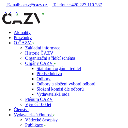
E-mail:
cazv@cazv.cz
Telefon:
+420 227 110 287
Aktuality
Pozvánky
O ČAZV
Základní informace
Historie ČAZV
Organizační a řídící schéma
Orgány ČAZV
Statutární orgán – ředitel
Předsednictvo
Odbory
Odbory a složení výborů odborů
Složení komisí dle odborů
Vydavatelská rada
Plénum ČAZV
Výročí 100 let
Členství
Vydavatelská činnost
Vědecké časopisy
Publikace