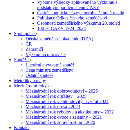
Vybrané výsledky aplikovaného výzkumu s
podstatným podílem členů ČAZV
České a anglické názvy chorob a škůdců rostlin
Publikace Odkaz českého zemědělství
Osobnosti zemědělského výzkumu 20. století
100 let ČAZV 1924–2024
Spolupráce
Dětská zemědělská akademie (DZA)
ČR
Zahraničí
Výzkumná pracoviště
Soutěže
Literární a výtvarná soutěž
Cena ministra zemědělství
Ostatní soutěže
Metodiky a mapy
Mezinárodní roky
Mezinárodní rok dobrovolnictví – 2026
Mezinárodní rok družstev – 2025
Mezinárodní rok velbloudovitých zvířat 2024
Mezinárodní rok prosa - 2023
Mezinárodní rok rybolovu a akvakultury – 2022
Mezinárodní rok ovoce a zeleniny – 2021
Mezinárodní rok zdraví rostllin - 2020
Kontakt