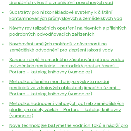
drenážních výustí a znečištění povrchových vod
Substráty pro nízkonákladové systémy k čištění
kontaminovaných průmyslových a zemědělských vod
Návrhy revitalizačních opatření na hlavních a přilehlých
podrobných odvodňovacích zařízeních
Navrhování umělých mokřadů v návaznosti na
zemědělské odvodnění pro zlepšení jakosti vody
Sanace zdrojů hromadného zásobování pitnou vodou
ovlivněných pesticidy – metodický postup řešení –
Portaro – katalog knihovny (vumop.cz)
Metodika cíleného monitoringu výskytu reziduí
pesticidů ve zdrojových oblastech jímacího území –
Portaro – katalog knihovny (vumop.cz)
Metodika hodnocení vláhových potřeb zemědělských
plodin pro účely závlah – Portaro – katalog knihovny
(vumop.cz)
Nové technologie batymetrie vodních toků a nádrží pro