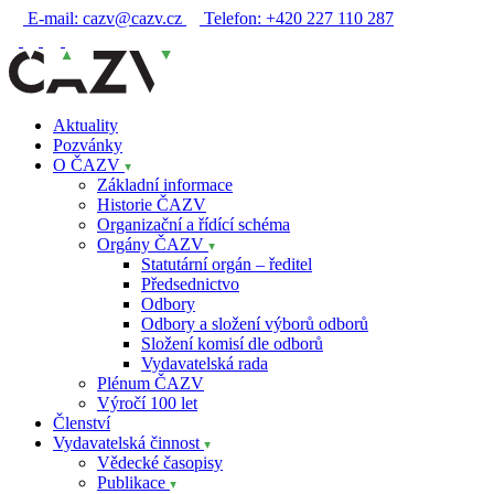
E-mail:
cazv@cazv.cz
Telefon:
+420 227 110 287
Aktuality
Pozvánky
O ČAZV
Základní informace
Historie ČAZV
Organizační a řídící schéma
Orgány ČAZV
Statutární orgán – ředitel
Předsednictvo
Odbory
Odbory a složení výborů odborů
Složení komisí dle odborů
Vydavatelská rada
Plénum ČAZV
Výročí 100 let
Členství
Vydavatelská činnost
Vědecké časopisy
Publikace