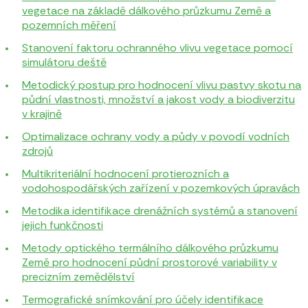
vegetace na základě dálkového průzkumu Země a
pozemních měření
Stanovení faktoru ochranného vlivu vegetace pomocí
simulátoru deště
Metodický postup pro hodnocení vlivu pastvy skotu na
půdní vlastnosti, množství a jakost vody a biodiverzitu
v krajině
Optimalizace ochrany vody a půdy v povodí vodních
zdrojů
Multikriteriální hodnocení protierozních a
vodohospodářských zařízení v pozemkových úpravách
Metodika identifikace drenážních systémů a stanovení
jejich funkčnosti
Metody optického termálního dálkového průzkumu
Země pro hodnocení půdní prostorové variability v
precizním zemědělství
Termografické snímkování pro účely identifikace