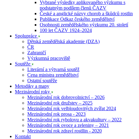
Vybrané výsledky aplikovaného výzkumu s
podstatným podílem členů ČAZV
České a anglické názvy chorob a škůdců rostlin
Publikace Odkaz českého zemědělství
Osobnosti zemědělského výzkumu 20. století
100 let ČAZV 1924–2024
Spolupráce
Dětská zemědělská akademie (DZA)
ČR
Zahraničí
Výzkumná pracoviště
Soutěže
Literární a výtvarná soutěž
Cena ministra zemědělství
Ostatní soutěže
Metodiky a mapy
Mezinárodní roky
Mezinárodní rok dobrovolnictví – 2026
Mezinárodní rok družstev – 2025
Mezinárodní rok velbloudovitých zvířat 2024
Mezinárodní rok prosa - 2023
Mezinárodní rok rybolovu a akvakultury – 2022
Mezinárodní rok ovoce a zeleniny – 2021
Mezinárodní rok zdraví rostllin - 2020
Kontakt