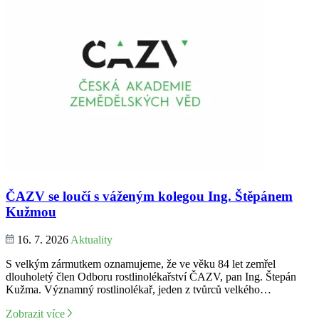
ČAZV se loučí s váženým kolegou Ing. Štěpánem
Kužmou
16. 7. 2026
Aktuality
S velkým zármutkem oznamujeme, že ve věku 84 let zemřel
dlouholetý člen Odboru rostlinolékařství ČAZV, pan Ing. Štepán
Kužma. Významný rostlinolékař, jeden z tvůrců velkého…
Zobrazit více