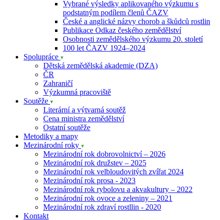
Vybrané výsledky aplikovaného výzkumu s
podstatným podílem členů ČAZV
České a anglické názvy chorob a škůdců rostlin
Publikace Odkaz českého zemědělství
Osobnosti zemědělského výzkumu 20. století
100 let ČAZV 1924–2024
Spolupráce
Dětská zemědělská akademie (DZA)
ČR
Zahraničí
Výzkumná pracoviště
Soutěže
Literární a výtvarná soutěž
Cena ministra zemědělství
Ostatní soutěže
Metodiky a mapy
Mezinárodní roky
Mezinárodní rok dobrovolnictví – 2026
Mezinárodní rok družstev – 2025
Mezinárodní rok velbloudovitých zvířat 2024
Mezinárodní rok prosa - 2023
Mezinárodní rok rybolovu a akvakultury – 2022
Mezinárodní rok ovoce a zeleniny – 2021
Mezinárodní rok zdraví rostllin - 2020
Kontakt