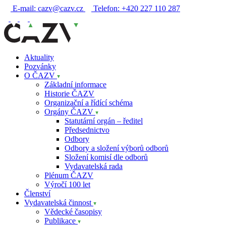
E-mail:
cazv@cazv.cz
Telefon:
+420 227 110 287
Aktuality
Pozvánky
O ČAZV
Základní informace
Historie ČAZV
Organizační a řídící schéma
Orgány ČAZV
Statutární orgán – ředitel
Předsednictvo
Odbory
Odbory a složení výborů odborů
Složení komisí dle odborů
Vydavatelská rada
Plénum ČAZV
Výročí 100 let
Členství
Vydavatelská činnost
Vědecké časopisy
Publikace