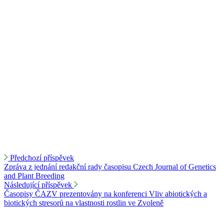
Předchozí příspěvek
Zpráva z jednání redakční rady časopisu Czech Journal of Genetics
and Plant Breeding
Následující příspěvek
Časopisy ČAZV prezentovány na konferenci Vliv abiotických a
biotických stresorů na vlastnosti rostlin ve Zvoleně