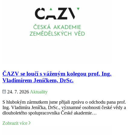
ČAZV se loučí s váženým kolegou prof. Ing.
Vladimírem Jeníčkem, DrSc.
24. 7. 2026
Aktuality
S hlubokým zármutkem jsme přijali zprávu o odchodu pana prof.
Ing. Vladimíra Jeníčka, DrSc., významné osobnosti české vědy a
dlouholetého spolupracovníka České akademie…
Zobrazit více