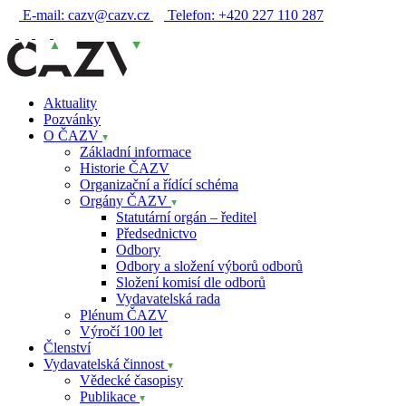
E-mail:
cazv@cazv.cz
Telefon:
+420 227 110 287
Aktuality
Pozvánky
O ČAZV
Základní informace
Historie ČAZV
Organizační a řídící schéma
Orgány ČAZV
Statutární orgán – ředitel
Předsednictvo
Odbory
Odbory a složení výborů odborů
Složení komisí dle odborů
Vydavatelská rada
Plénum ČAZV
Výročí 100 let
Členství
Vydavatelská činnost
Vědecké časopisy
Publikace