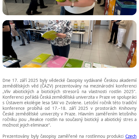
Dne 17. září 2025 byly vědecké časopisy vydávané Českou akademií
zemědělských věd (ČAZV) prezentovány na mezinárodní konferenci
„Vliv abiotických a biotických stresorů na vlastnosti rostlin 2025“.
Konferenci pořádá Česká zemědělská univerzita v Praze ve spolupráci
s Ústavem ekolégie lesa SAV vo Zvolene. Letošní ročník této tradiční
konference probíhá od 17.–18. září 2025 v prostorách Knihovny
České zemědělské univerzity v Praze. Hlavním zaměřením letošního
ročníku jsou „Reakce rostlin na současný biotický a abiotický stres a
možnost jejich eliminace“.
Prezentovány byly časopisy zaměřené na rostlinnou produkci
Czech