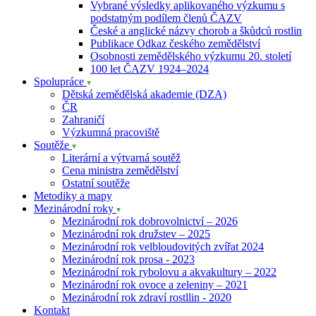
Vybrané výsledky aplikovaného výzkumu s
podstatným podílem členů ČAZV
České a anglické názvy chorob a škůdců rostlin
Publikace Odkaz českého zemědělství
Osobnosti zemědělského výzkumu 20. století
100 let ČAZV 1924–2024
Spolupráce
Dětská zemědělská akademie (DZA)
ČR
Zahraničí
Výzkumná pracoviště
Soutěže
Literární a výtvarná soutěž
Cena ministra zemědělství
Ostatní soutěže
Metodiky a mapy
Mezinárodní roky
Mezinárodní rok dobrovolnictví – 2026
Mezinárodní rok družstev – 2025
Mezinárodní rok velbloudovitých zvířat 2024
Mezinárodní rok prosa - 2023
Mezinárodní rok rybolovu a akvakultury – 2022
Mezinárodní rok ovoce a zeleniny – 2021
Mezinárodní rok zdraví rostllin - 2020
Kontakt