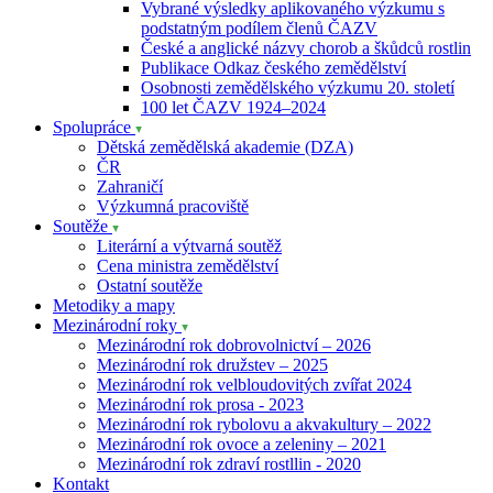
Vybrané výsledky aplikovaného výzkumu s
podstatným podílem členů ČAZV
České a anglické názvy chorob a škůdců rostlin
Publikace Odkaz českého zemědělství
Osobnosti zemědělského výzkumu 20. století
100 let ČAZV 1924–2024
Spolupráce
Dětská zemědělská akademie (DZA)
ČR
Zahraničí
Výzkumná pracoviště
Soutěže
Literární a výtvarná soutěž
Cena ministra zemědělství
Ostatní soutěže
Metodiky a mapy
Mezinárodní roky
Mezinárodní rok dobrovolnictví – 2026
Mezinárodní rok družstev – 2025
Mezinárodní rok velbloudovitých zvířat 2024
Mezinárodní rok prosa - 2023
Mezinárodní rok rybolovu a akvakultury – 2022
Mezinárodní rok ovoce a zeleniny – 2021
Mezinárodní rok zdraví rostllin - 2020
Kontakt