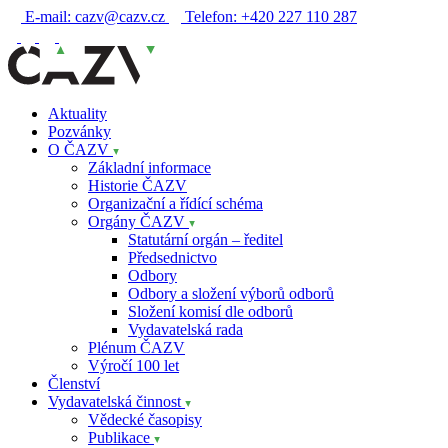
E-mail:
cazv@cazv.cz
Telefon:
+420 227 110 287
Aktuality
Pozvánky
O ČAZV
Základní informace
Historie ČAZV
Organizační a řídící schéma
Orgány ČAZV
Statutární orgán – ředitel
Předsednictvo
Odbory
Odbory a složení výborů odborů
Složení komisí dle odborů
Vydavatelská rada
Plénum ČAZV
Výročí 100 let
Členství
Vydavatelská činnost
Vědecké časopisy
Publikace