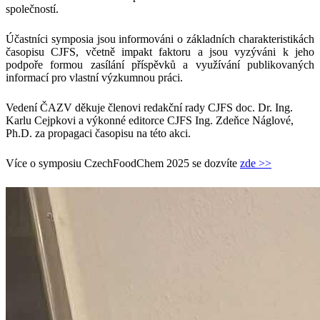
společností.
Účastníci symposia jsou informováni o základních charakteristikách
časopisu CJFS, včetně impakt faktoru a jsou vyzýváni k jeho
podpoře formou zasílání příspěvků a využívání publikovaných
informací pro vlastní výzkumnou práci.
Vedení ČAZV děkuje členovi redakční rady CJFS doc. Dr. Ing.
Karlu Cejpkovi a výkonné editorce CJFS Ing. Zdeňce Náglové,
Ph.D. za propagaci časopisu na této akci.
Více o symposiu CzechFoodChem 2025 se dozvíte
zde >>