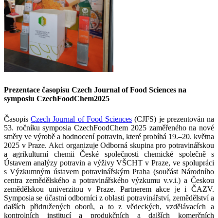
Prezentace časopisu Czech Journal of Food Sciences na
symposiu CzechFoodChem2025
Časopis
Czech Journal of Food Sciences
(CJFS) je prezentován na
53. ročníku symposia CzechFoodChem 2025 zaměřeného na nové
směry ve výrobě a hodnocení potravin, které probíhá 19.–20. května
2025 v Praze. Akci organizuje Odborná skupina pro potravinářskou
a agrikulturní chemii České společnosti chemické společně s
Ústavem analýzy potravin a výživy VŠCHT v Praze, ve spolupráci
s Výzkumným ústavem potravinářským Praha (součást Národního
centra zemědělského a potravinářského výzkumu v.v.i.) a Českou
zemědělskou univerzitou v Praze. Partnerem akce je i ČAZV.
Symposia se účastní odborníci z oblasti potravinářství, zemědělství a
dalších přidružených oborů, a to z vědeckých, vzdělávacích a
kontrolních institucí a produkčních a dalších komerčních