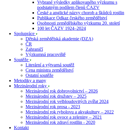
Vybrané výsledky aplikovaného výzkumu s
podstatným podílem členů ČAZV
České a anglické názvy chorob a škůdců rostlin
Publikace Odkaz českého zemědělství
Osobnosti zemědělského výzkumu 20. století
100 let ČAZV 1924–2024
Spolupráce
Dětská zemědělská akademie (DZA)
ČR
Zahraničí
Výzkumná pracoviště
Soutěže
Literární a výtvarná soutěž
Cena ministra zemědělství
Ostatní soutěže
Metodiky a mapy
Mezinárodní roky
Mezinárodní rok dobrovolnictví – 2026
Mezinárodní rok družstev – 2025
Mezinárodní rok velbloudovitých zvířat 2024
Mezinárodní rok prosa - 2023
Mezinárodní rok rybolovu a akvakultury – 2022
Mezinárodní rok ovoce a zeleniny – 2021
Mezinárodní rok zdraví rostllin - 2020
Kontakt