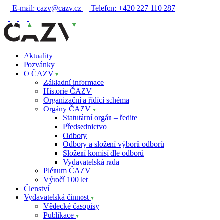
E-mail:
cazv@cazv.cz
Telefon:
+420 227 110 287
Aktuality
Pozvánky
O ČAZV
Základní informace
Historie ČAZV
Organizační a řídící schéma
Orgány ČAZV
Statutární orgán – ředitel
Předsednictvo
Odbory
Odbory a složení výborů odborů
Složení komisí dle odborů
Vydavatelská rada
Plénum ČAZV
Výročí 100 let
Členství
Vydavatelská činnost
Vědecké časopisy
Publikace