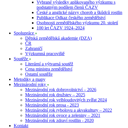
Vybrané výsledky aplikovaného výzkumu s
podstatným podílem členů ČAZV
České a anglické názvy chorob a škůdců rostlin
Publikace Odkaz českého zemědělství
Osobnosti zemědělského výzkumu 20. století
100 let ČAZV 1924–2024
Spolupráce
Dětská zemědělská akademie (DZA)
ČR
Zahraničí
Výzkumná pracoviště
Soutěže
Literární a výtvarná soutěž
Cena ministra zemědělství
Ostatní soutěže
Metodiky a mapy
Mezinárodní roky
Mezinárodní rok dobrovolnictví – 2026
Mezinárodní rok družstev – 2025
Mezinárodní rok velbloudovitých zvířat 2024
Mezinárodní rok prosa - 2023
Mezinárodní rok rybolovu a akvakultury – 2022
Mezinárodní rok ovoce a zeleniny – 2021
Mezinárodní rok zdraví rostllin - 2020
Kontakt