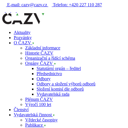
E-mail:
cazv@cazv.cz
Telefon:
+420 227 110 287
Aktuality
Pozvánky
O ČAZV
Základní informace
Historie ČAZV
Organizační a řídící schéma
Orgány ČAZV
Statutární orgán – ředitel
Předsednictvo
Odbory
Odbory a složení výborů odborů
Složení komisí dle odborů
Vydavatelská rada
Plénum ČAZV
Výročí 100 let
Členství
Vydavatelská činnost
Vědecké časopisy
Publikace